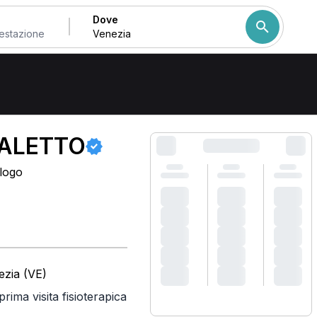
Dove
Come ordiniamo i risulta
ALETTO
ologo
ezia (VE)
prima visita fisioterapica