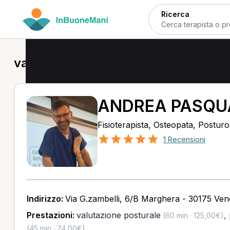
Ricerca
valutazione posturale a Venezia
ANDREA PASQU
Fisioterapista, Osteopata, Postur
1 Recensioni
Indirizzo:
Via G.zambelli, 6/B Marghera - 30175 Ven
Prestazioni:
valutazione posturale
,
(60 min · 125,00€)
(45 min · 74,00€)