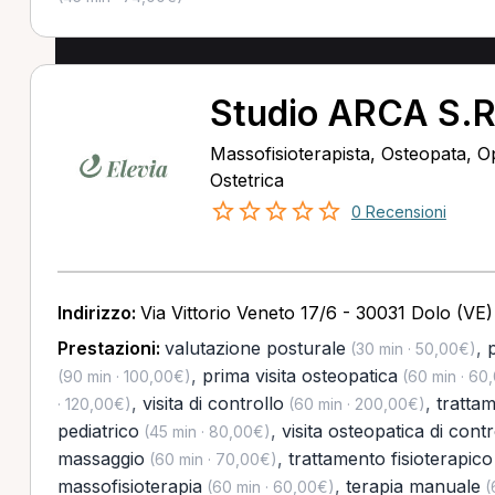
Studio ARCA S.R
Massofisioterapista, Osteopata, Op
Ostetrica
0 Recensioni
Indirizzo:
Via Vittorio Veneto 17/6 - 30031 Dolo (VE)
Prestazioni:
valutazione posturale
,
(30 min · 50,00€)
,
prima visita osteopatica
(90 min · 100,00€)
(60 min · 60
,
visita di controllo
,
tratta
· 120,00€)
(60 min · 200,00€)
pediatrico
,
visita osteopatica di contr
(45 min · 80,00€)
massaggio
,
trattamento fisioterapico
(60 min · 70,00€)
massofisioterapia
,
terapia manuale
(60 min · 60,00€)
(