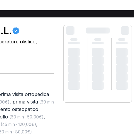
.L.
eratore olistico,
prima visita ortopedica
,
prima visita
,00€)
(60 min
mento osteopatico
ollo
,
(60 min · 50,00€)
,
(45 min · 120,00€)
60 min · 80,00€)