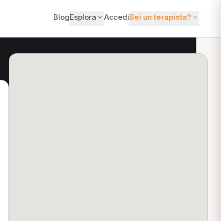
Blog
Esplora
Accedi
Sei un terapista?
ti?