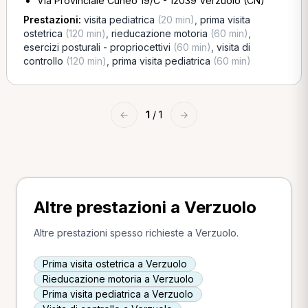
Via Provinciale Cuneo 19/C - 12039 Verzuolo (CN)
Prestazioni:
visita pediatrica
(20 min)
,
prima visita
ostetrica
(120 min)
,
rieducazione motoria
(60 min)
,
esercizi posturali - propriocettivi
(60 min)
,
visita di
controllo
(120 min)
,
prima visita pediatrica
(60 min)
←
1
/ 1
→
Altre prestazioni a Verzuolo
Altre prestazioni spesso richieste a Verzuolo.
Prima visita ostetrica a Verzuolo
Rieducazione motoria a Verzuolo
Prima visita pediatrica a Verzuolo