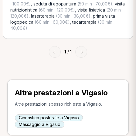
· 100,00€)
,
seduta di agopuntura
(50 min · 70,00€)
,
visita
nutrizionistica
(60 min · 120,00€)
,
visita fisiatrica
(20 min ·
120,00€)
,
laserterapia
(30 min · 38,00€)
,
prima visita
logopedica
(60 min · 60,00€)
,
tecarterapia
(30 min ·
40,00€)
←
1
/ 1
→
Altre prestazioni a Vigasio
Altre prestazioni spesso richieste a Vigasio.
Ginnastica posturale a Vigasio
Massaggio a Vigasio