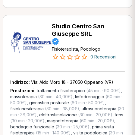
Studio Centro San
Giuseppe SRL
Fisioterapista, Podologo
0 Recensioni
Indirizzo:
Via: Aldo Moro 18 - 37050 Oppeano (VR)
Prestazioni:
trattamento fisioterapico
(45 min · 90,00€)
,
massoterapia
(30 min · 40,00€)
,
linfodrenaggio
(60 min ·
50,00€)
,
ginnastica posturale
(60 min · 50,00€)
,
fisiokinesiterapia
(30 min · 38,00€)
,
ultrasuonoterapia
(30
min · 38,00€)
,
elettrostimolazione
(30 min · 20,00€)
,
tens
(30 min · 20,00€)
,
magnetoterapia
(60 min · 20,00€)
,
bendaggio funzionale
(30 min · 25,00€)
,
prima visita
fisioterapica
(15 min · 140,00€)
,
visita podologica
(30 min