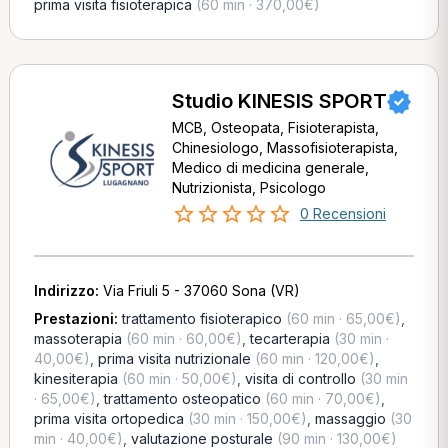
prima visita fisioterapica
(60 min · 370,00€)
Studio KINESIS SPORT
MCB, Osteopata, Fisioterapista,
Chinesiologo, Massofisioterapista,
Medico di medicina generale,
Nutrizionista, Psicologo
0 Recensioni
Indirizzo:
Via Friuli 5 - 37060 Sona (VR)
Prestazioni:
trattamento fisioterapico
(60 min · 65,00€)
,
massoterapia
(60 min · 60,00€)
,
tecarterapia
(30 min ·
40,00€)
,
prima visita nutrizionale
(60 min · 120,00€)
,
kinesiterapia
(60 min · 50,00€)
,
visita di controllo
(30 min
· 65,00€)
,
trattamento osteopatico
(60 min · 70,00€)
,
prima visita ortopedica
(30 min · 150,00€)
,
massaggio
(30
min · 40,00€)
,
valutazione posturale
(90 min · 130,00€)