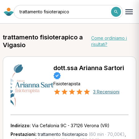
trattamento fisioterapico
trattamento fisioterapico a
Come ordiniamo i
Vigasio
risultati?
dott.ssa Arianna Sartori
Fisioterapista
3 Recensioni
Indirizzo:
Via Cefalonia 9C - 37126 Verona (VR)
Prestazioni:
trattamento fisioterapico
(60 min · 70,00€)
,