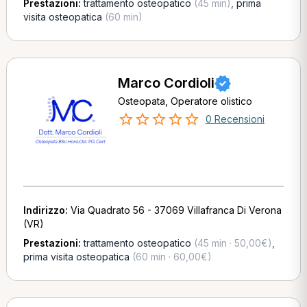
Prestazioni:
trattamento osteopatico
(45 min)
,
prima
visita osteopatica
(60 min)
Marco Cordioli
Osteopata, Operatore olistico
0 Recensioni
Indirizzo:
Via Quadrato 56 - 37069 Villafranca Di Verona
(VR)
Prestazioni:
trattamento osteopatico
(45 min · 50,00€)
,
prima visita osteopatica
(60 min · 60,00€)