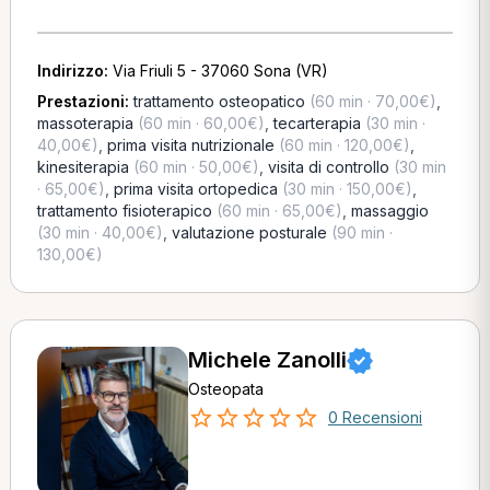
Indirizzo:
Via Friuli 5 - 37060 Sona (VR)
Prestazioni:
trattamento osteopatico
(60 min · 70,00€)
,
massoterapia
(60 min · 60,00€)
,
tecarterapia
(30 min ·
40,00€)
,
prima visita nutrizionale
(60 min · 120,00€)
,
kinesiterapia
(60 min · 50,00€)
,
visita di controllo
(30 min
· 65,00€)
,
prima visita ortopedica
(30 min · 150,00€)
,
trattamento fisioterapico
(60 min · 65,00€)
,
massaggio
(30 min · 40,00€)
,
valutazione posturale
(90 min ·
130,00€)
Michele Zanolli
Osteopata
0 Recensioni