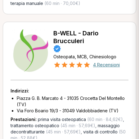
terapia manuale
(60 min · 70,00€)
B-WELL - Dario
Brucculeri
Osteopata, MCB, Chinesiologo
4 Recensioni
Indirizzi:
Piazza G. B. Marcato 4 - 31035 Crocetta Del Montello
(TV)
Via Foro Boario 19/3 - 31049 Valdobbiadene (TV)
Prestazioni:
prima visita osteopatica
(60 min · 84,62€)
,
trattamento osteopatico
(45 min · 57,69€)
,
massaggio
decontratturante
(45 min · 57,69€)
,
visita di controllo
(50
min · 52,88€)