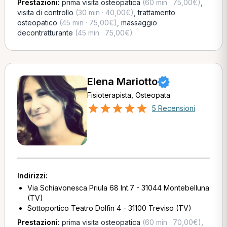
Prestazioni:
prima visita osteopatica
(60 min · 75,00€)
,
visita di controllo
(30 min · 40,00€)
,
trattamento
osteopatico
(45 min · 75,00€)
,
massaggio
decontratturante
(45 min · 75,00€)
Elena Mariotto
Fisioterapista, Osteopata
5 Recensioni
Indirizzi:
Via Schiavonesca Priula 68 Int.7 - 31044 Montebelluna
(TV)
Sottoportico Teatro Dolfin 4 - 31100 Treviso (TV)
Prestazioni:
prima visita osteopatica
(60 min · 70,00€)
,