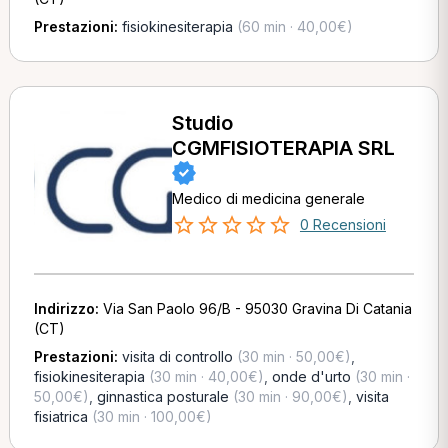
Prestazioni:
fisiokinesiterapia
(60 min · 40,00€)
Studio
CGMFISIOTERAPIA SRL
Medico di medicina generale
0 Recensioni
Indirizzo:
Via San Paolo 96/B - 95030 Gravina Di Catania
(CT)
Prestazioni:
visita di controllo
(30 min · 50,00€)
,
fisiokinesiterapia
(30 min · 40,00€)
,
onde d'urto
(30 min ·
50,00€)
,
ginnastica posturale
(30 min · 90,00€)
,
visita
fisiatrica
(30 min · 100,00€)