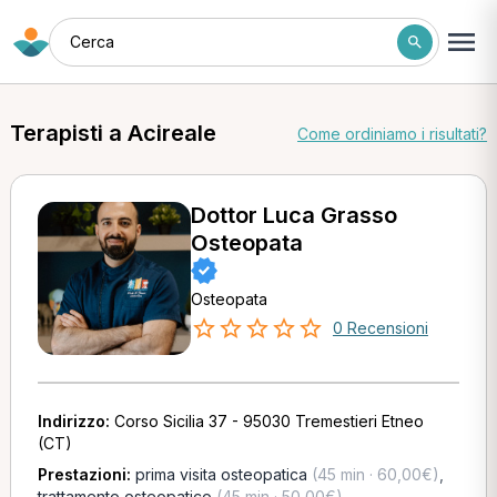
Cerca
Terapisti a Acireale
Come ordiniamo i risultati?
Dottor Luca Grasso
Osteopata
Osteopata
0 Recensioni
Indirizzo:
Corso Sicilia 37 - 95030 Tremestieri Etneo
(CT)
Prestazioni:
prima visita osteopatica
(45 min · 60,00€)
,
trattamento osteopatico
(45 min · 50,00€)