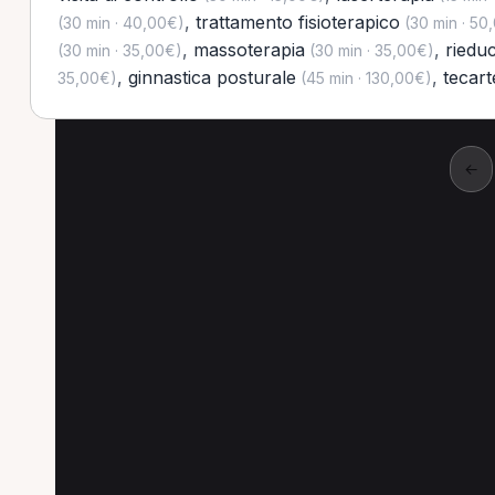
,
trattamento fisioterapico
(30 min · 40,00€)
(30 min · 50
,
massoterapia
,
riedu
(30 min · 35,00€)
(30 min · 35,00€)
,
ginnastica posturale
,
tecart
35,00€)
(45 min · 130,00€)
←
Specializzazioni pop
Le specializzazioni più cercate a Acquarica
Medico di medicina generale a Acquarica del C