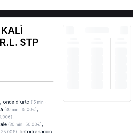
 KALÌ
R.L. STP
,
onde d'urto
(15 min ·
ia
,
(30 min · 15,00€)
,
15,00€)
ale
,
(30 min · 50,00€)
,
linfodrenaggio
· 35,00€)