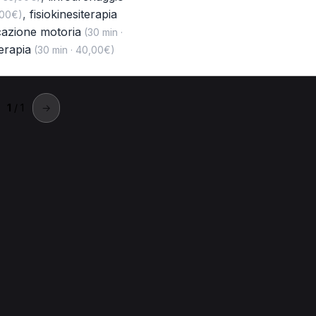
,
fisiokinesiterapia
,00€)
cazione motoria
(30 min ·
erapia
(30 min · 40,00€)
1
/ 1
→
olari a Acquarica Del Capo
 Del Capo.
apo