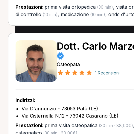
Prestazioni:
prima visita ortopedica
,
visita o
(30 min)
di controllo
,
medicazione
,
onde d'urt
(10 min)
(10 min)
Dott. Carlo Mar
Osteopata
1 Recensioni
Indirizzi:
Via D'annunzio - 73053 Patù (LE)
Via Cisternella N.12 - 73042 Casarano (LE)
Prestazioni:
prima visita osteopatica
(30 min · 88,00€)
osteopatico
(30 min · 60,00€)