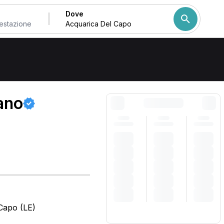
Dove
Come ordiniamo i risulta
ano
 Capo (LE)