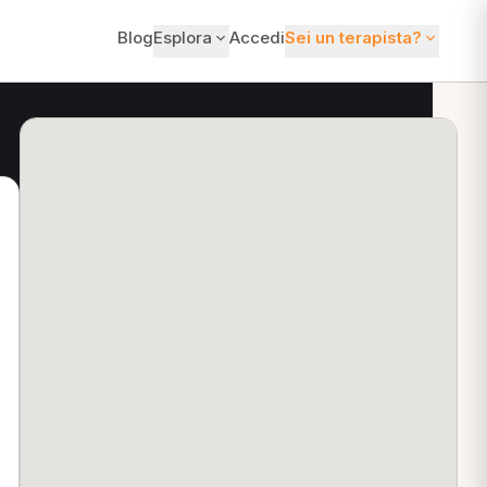
Blog
Esplora
Accedi
Sei un terapista?
ti?