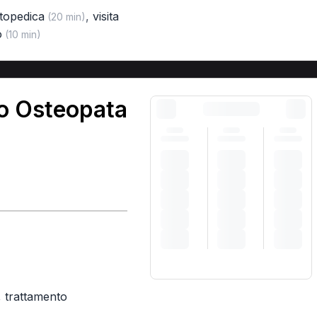
rtopedica
,
visita
(20 min)
o
(10 min)
zo Osteopata
,
trattamento