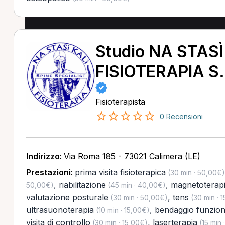
Studio NA STASÌ
FISIOTERAPIA S.
Fisioterapista
0 Recensioni
Indirizzo:
Via Roma 185 - 73021 Calimera (LE)
Prestazioni:
prima visita fisioterapica
(30 min · 50,00€)
,
riabilitazione
,
magnetoterap
50,00€)
(45 min · 40,00€)
valutazione posturale
,
tens
(30 min · 50,00€)
(30 min · 
ultrasuonoterapia
,
bendaggio funzion
(10 min · 15,00€)
visita di controllo
,
laserterapia
(30 min · 15,00€)
(15 min 