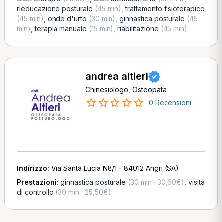
rieducazione posturale
(45 min)
,
trattamento fisioterapico
(45 min)
,
onde d'urto
(30 min)
,
ginnastica posturale
(45
min)
,
terapia manuale
(15 min)
,
riabilitazione
(45 min)
andrea altieri
Chinesiologo, Osteopata
0 Recensioni
Indirizzo:
Via Santa Lucia N8/1 - 84012 Angri (SA)
Prestazioni:
ginnastica posturale
(30 min · 30,60€)
,
visita
di controllo
(30 min · 25,50€)