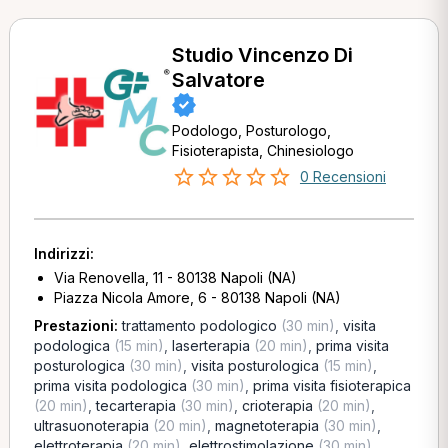
Studio Vincenzo Di
Salvatore
Podologo, Posturologo,
Fisioterapista, Chinesiologo
0 Recensioni
Indirizzi:
Via Renovella, 11 - 80138 Napoli (NA)
Piazza Nicola Amore, 6 - 80138 Napoli (NA)
Prestazioni:
trattamento podologico
(30 min)
,
visita
podologica
(15 min)
,
laserterapia
(20 min)
,
prima visita
posturologica
(30 min)
,
visita posturologica
(15 min)
,
prima visita podologica
(30 min)
,
prima visita fisioterapica
(20 min)
,
tecarterapia
(30 min)
,
crioterapia
(20 min)
,
ultrasuonoterapia
(20 min)
,
magnetoterapia
(30 min)
,
elettroterapia
(20 min)
,
elettrostimolazione
(30 min)
,