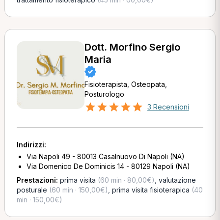
Dott. Morfino Sergio
Maria
Fisioterapista, Osteopata,
Posturologo
3 Recensioni
Indirizzi:
Via Napoli 49 - 80013 Casalnuovo Di Napoli (NA)
Via Domenico De Dominicis 14 - 80129 Napoli (NA)
Prestazioni:
prima visita
(60 min · 80,00€)
,
valutazione
posturale
(60 min · 150,00€)
,
prima visita fisioterapica
(40
min · 150,00€)