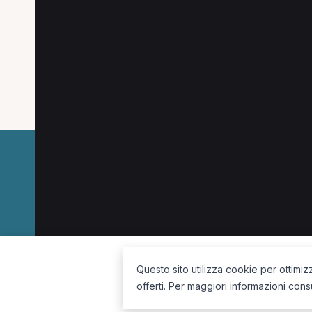
Specializzazioni popo
Le specializzazioni più cercate a Aosta.
Osteopata a Aosta
Massofisioterapista a Aost
La piattaforma per trovare il terapista giusto, vicino a te.
Questo sito utilizza cookie per ottimiz
offerti. Per maggiori informazioni cons
Seguici