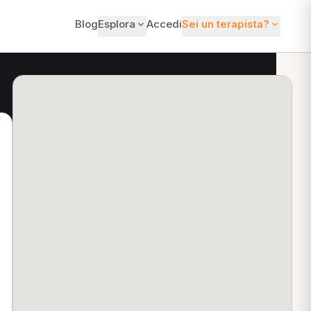
Blog
Esplora
Accedi
Sei un terapista?
ti?