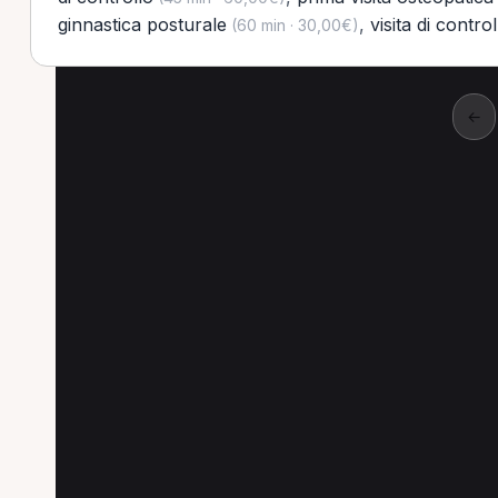
ginnastica posturale
,
visita di control
(60 min · 30,00€)
←
Altre prestazioni a A
Altre prestazioni spesso richieste a Aosta.
Trattamento osteopatico a Aosta
Massofisiot