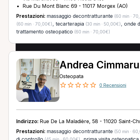
Rue Du Mont Blanc 69 - 11017 Morgex (AO)
Prestazioni:
massaggio decontratturante
(60 min · 70
,
tecarterapia
,
onde d
(60 min · 70,00€)
(30 min · 50,00€)
trattamento osteopatico
(60 min · 70,00€)
Andrea Cimmaru
Osteopata
0 Recensioni
Indirizzo:
Rue De La Maladière, 58 - 11020 Saint-Ch
Prestazioni:
massaggio decontratturante
(50 min · 60
di controllo
,
prima visita osteopatica
(45 min · 60,00€)