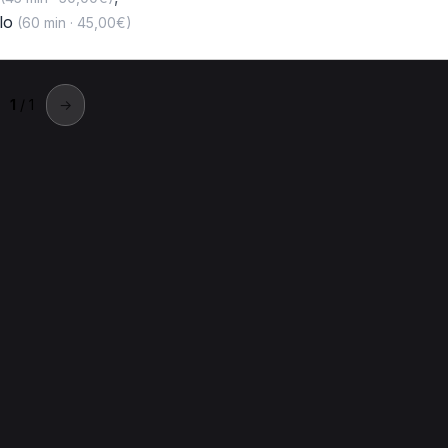
lo
(60 min · 45,00€)
1
/ 1
→
osta
erapia a Aosta
Tecarterapia a Aosta
Onde d'urto a Aosta
P