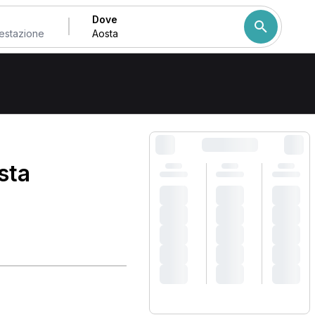
Dove
a
Come ordiniamo i risulta
sta