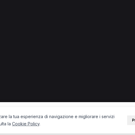
lari a Aosta
a
PORTALE
SUPPORT
Sei un paziente?
Contatti
Sei un terapista?
Guide
Blog
zare la tua esperienza di navigazione e migliorare i servizi
P
ulta la
Cookie Policy
.