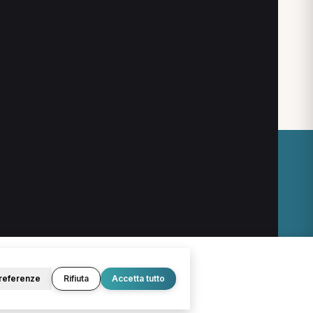
O
LEGALE
Termini e condizioni
Privacy Policy
Cookie Policy
referenze
Rifiuta
Accetta tutto
© 2026 D.Lab S.r.l. — InBuoneMani