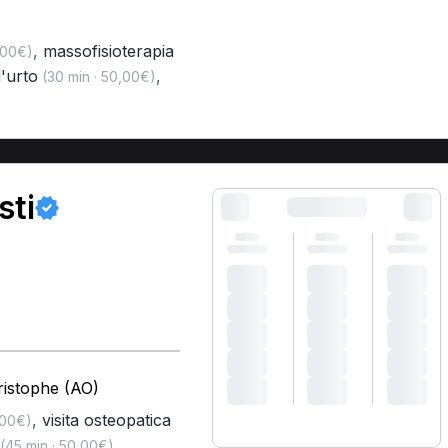
,
massofisioterapia
,00€)
'urto
,
(30 min · 50,00€)
sti
ristophe (AO)
,
visita osteopatica
,00€)
,
(45 min · 50,00€)