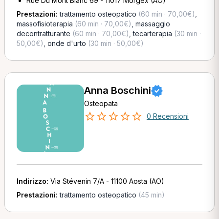
Rue Du Mont Blanc 69 - 11017 Morgex (AO)
Prestazioni:
trattamento osteopatico
(60 min · 70,00€)
,
massofisioterapia
(60 min · 70,00€)
,
massaggio
decontratturante
(60 min · 70,00€)
,
tecarterapia
(30 min ·
50,00€)
,
onde d'urto
(30 min · 50,00€)
Anna Boschini
Osteopata
0 Recensioni
Indirizzo:
Via Stévenin 7/A - 11100 Aosta (AO)
Prestazioni:
trattamento osteopatico
(45 min)