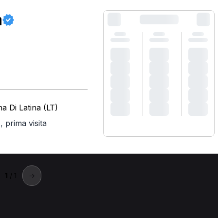
a
a Di Latina (LT)
,
prima visita
)
1
/ 1
→