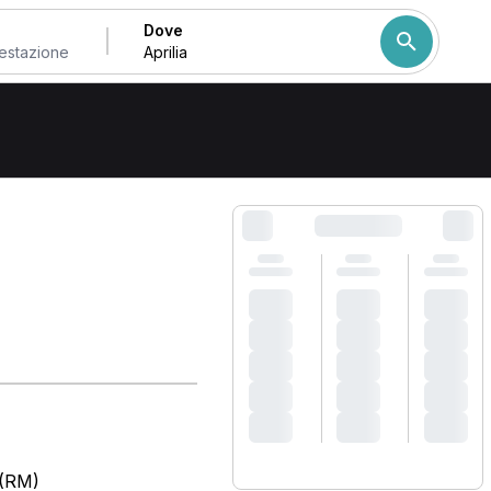
Dove
Come ordiniamo i risulta
 (RM)