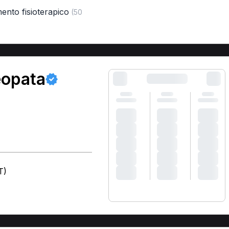
mento fisioterapico
(50
eopata
T)