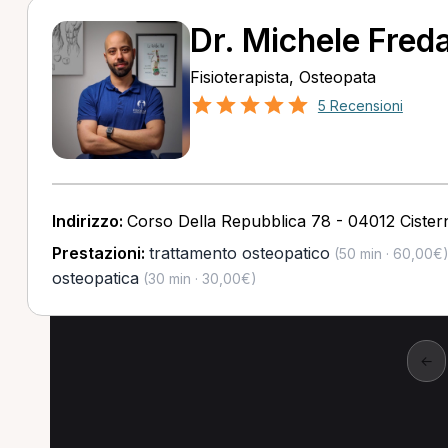
Dr. Michele Fred
Fisioterapista, Osteopata
5 Recensioni
Indirizzo:
Corso Della Repubblica 78 - 04012 Cistern
Prestazioni:
trattamento osteopatico
(50 min · 60,00€
osteopatica
(30 min · 30,00€)
←