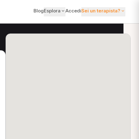
Blog
Esplora
Accedi
Sei un terapista?
ti?