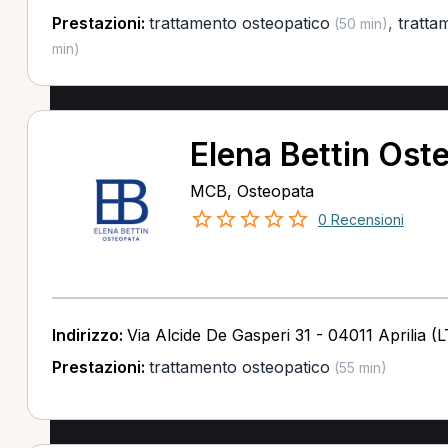
Prestazioni:
trattamento osteopatico
,
tratta
(50 min)
min)
Elena Bettin Ost
MCB, Osteopata
0 Recensioni
Indirizzo:
Via Alcide De Gasperi 31 - 04011 Aprilia (L
Prestazioni:
trattamento osteopatico
(55 min)