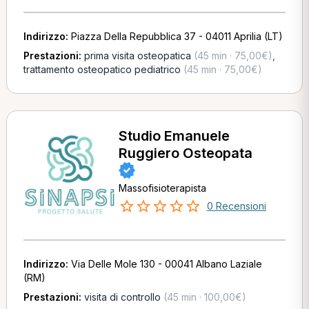
Indirizzo:
Piazza Della Repubblica 37 - 04011 Aprilia (LT)
Prestazioni:
prima visita osteopatica
(45 min · 75,00€)
,
trattamento osteopatico pediatrico
(45 min · 75,00€)
Studio Emanuele
Ruggiero Osteopata
Massofisioterapista
0 Recensioni
Indirizzo:
Via Delle Mole 130 - 00041 Albano Laziale
(RM)
Prestazioni:
visita di controllo
(45 min · 100,00€)