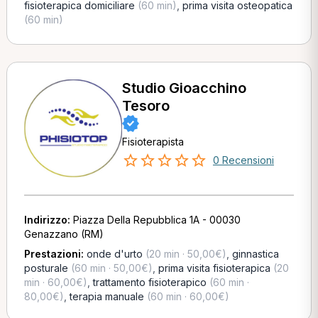
fisioterapica domiciliare
(60 min)
,
prima visita osteopatica
(60 min)
Studio Gioacchino
Tesoro
Fisioterapista
0 Recensioni
Indirizzo:
Piazza Della Repubblica 1A - 00030
Genazzano (RM)
Prestazioni:
onde d'urto
(20 min · 50,00€)
,
ginnastica
posturale
(60 min · 50,00€)
,
prima visita fisioterapica
(20
min · 60,00€)
,
trattamento fisioterapico
(60 min ·
80,00€)
,
terapia manuale
(60 min · 60,00€)