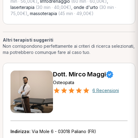
min · 56,00€)
,
linfodrenaggio
(60 min · 60,00€)
,
laserterapia
(30 min · 40,00€)
,
onde d'urto
(30 min ·
75,00€)
,
massoterapia
(45 min · 49,00€)
Altri terapisti suggeriti
Non corrispondono perfettamente ai criteri di ricerca selezionati,
ma potrebbero comunque fare al caso tuo.
Dott. Mirco Maggi
Osteopata
6 Recensioni
Indirizzo:
Via Mole 6 - 03018 Paliano (FR)