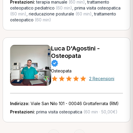
Prestazioni:
terapia manuale
(60 min)
,
trattamento
osteopatico pediatrico
(60 min)
,
prima visita osteopatica
(60 min)
,
rieducazione posturale
(60 min)
,
trattamento
osteopatico
(60 min)
Luca D'Agostini -
Osteopata
Osteopata
2 Recensioni
Indirizzo:
Viale San Nilo 101 - 00046 Grottaferrata (RM)
Prestazioni:
prima visita osteopatica
(60 min · 50,00€)