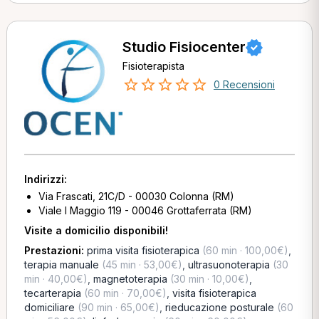
Studio Fisiocenter
Fisioterapista
0 Recensioni
Indirizzi:
Via Frascati, 21C/D - 00030 Colonna (RM)
Viale I Maggio 119 - 00046 Grottaferrata (RM)
Visite a domicilio disponibili!
Prestazioni:
prima visita fisioterapica
(60 min · 100,00€)
,
terapia manuale
(45 min · 53,00€)
,
ultrasuonoterapia
(30
min · 40,00€)
,
magnetoterapia
(30 min · 10,00€)
,
tecarterapia
(60 min · 70,00€)
,
visita fisioterapica
domiciliare
(90 min · 65,00€)
,
rieducazione posturale
(60