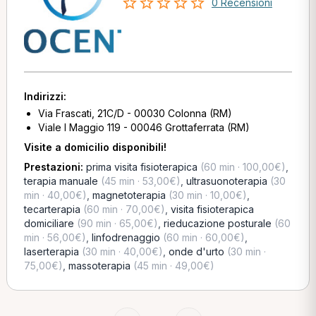
0 Recensioni
Indirizzi:
Via Frascati, 21C/D - 00030 Colonna (RM)
Viale I Maggio 119 - 00046 Grottaferrata (RM)
Visite a domicilio disponibili!
Prestazioni:
prima visita fisioterapica
(60 min · 100,00€)
,
terapia manuale
(45 min · 53,00€)
,
ultrasuonoterapia
(30
min · 40,00€)
,
magnetoterapia
(30 min · 10,00€)
,
tecarterapia
(60 min · 70,00€)
,
visita fisioterapica
domiciliare
(90 min · 65,00€)
,
rieducazione posturale
(60
min · 56,00€)
,
linfodrenaggio
(60 min · 60,00€)
,
laserterapia
(30 min · 40,00€)
,
onde d'urto
(30 min ·
75,00€)
,
massoterapia
(45 min · 49,00€)