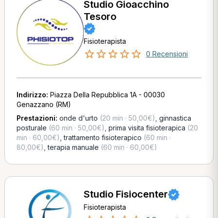
Studio Gioacchino
Tesoro
Fisioterapista
0 Recensioni
Indirizzo:
Piazza Della Repubblica 1A - 00030
Genazzano (RM)
Prestazioni:
onde d'urto
(20 min · 50,00€)
,
ginnastica
posturale
(60 min · 50,00€)
,
prima visita fisioterapica
(20
min · 60,00€)
,
trattamento fisioterapico
(60 min ·
80,00€)
,
terapia manuale
(60 min · 60,00€)
Studio Fisiocenter
Fisioterapista