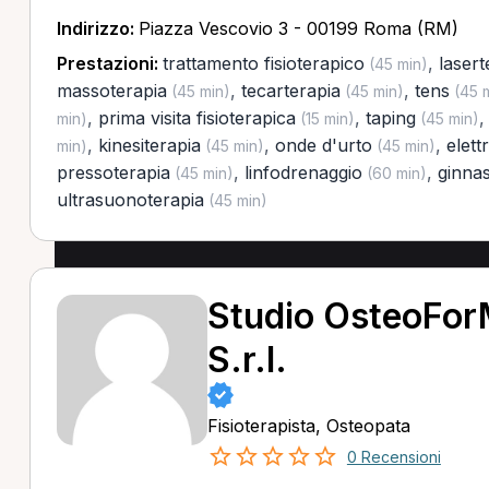
Indirizzo:
Piazza Vescovio 3 - 00199 Roma (RM)
Prestazioni:
trattamento fisioterapico
,
lasert
(45 min)
massoterapia
,
tecarterapia
,
tens
(45 min)
(45 min)
(45 
,
prima visita fisioterapica
,
taping
min)
(15 min)
(45 min)
,
kinesiterapia
,
onde d'urto
,
elett
min)
(45 min)
(45 min)
pressoterapia
,
linfodrenaggio
,
ginnas
(45 min)
(60 min)
ultrasuonoterapia
(45 min)
Studio OsteoFor
S.r.l.
Fisioterapista, Osteopata
0 Recensioni