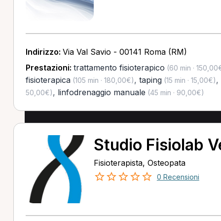
Indirizzo:
Via Val Savio - 00141 Roma (RM)
Prestazioni:
trattamento fisioterapico
(60 min · 150,00
fisioterapica
,
taping
,
(105 min · 180,00€)
(15 min · 15,00€)
,
linfodrenaggio manuale
50,00€)
(45 min · 90,00€)
Studio Fisiolab 
Fisioterapista, Osteopata
0 Recensioni