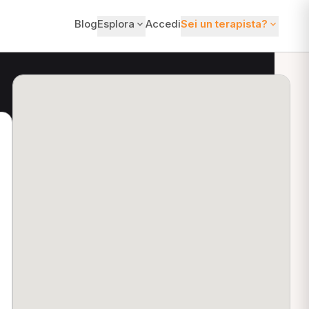
Blog
Esplora
Accedi
Sei un terapista?
ti?