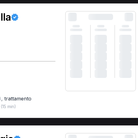
lla
,
trattamento
)
(15 min)