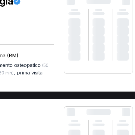
gia
oma (RM)
amento osteopatico
(50
,
prima visita
60 min)