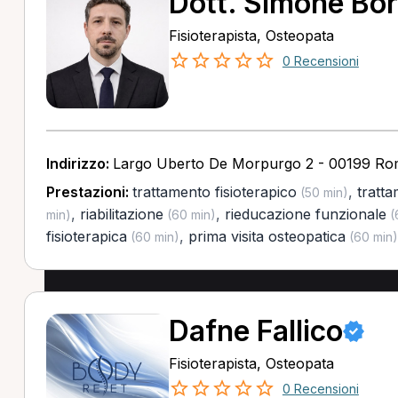
Dott. Simone Bor
Fisioterapista, Osteopata
0 Recensioni
Indirizzo:
Largo Uberto De Morpurgo 2 - 00199 R
Prestazioni:
trattamento fisioterapico
,
tratt
(50 min)
,
riabilitazione
,
rieducazione funzionale
min)
(60 min)
(
fisioterapica
,
prima visita osteopatica
(60 min)
(60 min)
Dafne Fallico
Fisioterapista, Osteopata
0 Recensioni