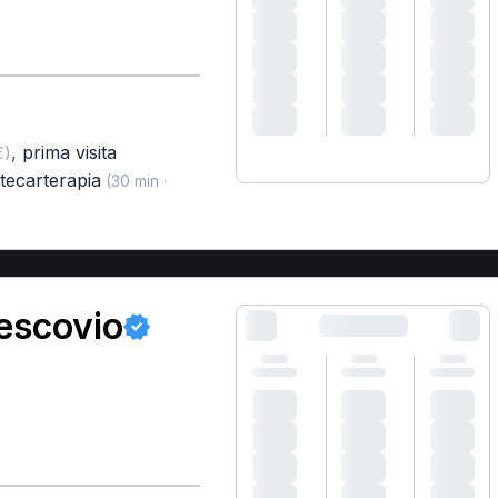
,
prima visita
€)
tecarterapia
(30 min ·
Vescovio