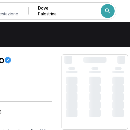
Dove
Come ordiniamo i risulta
o
)