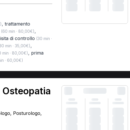
,
trattamento
)
,
(60 min · 80,00€)
isita di controllo
(30 min ·
,
30 min · 35,00€)
,
prima
 min · 80,00€)
in · 60,00€)
 Osteopatia
ologo, Posturologo,