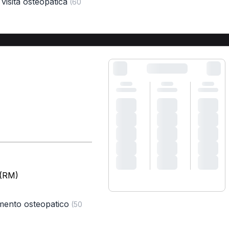
visita osteopatica
(60
 (RM)
amento osteopatico
(50