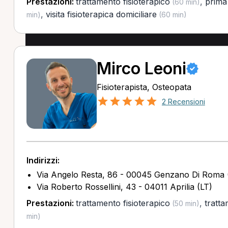
Prestazioni:
trattamento fisioterapico
,
prima 
(60 min)
,
visita fisioterapica domiciliare
min)
(60 min)
Mirco Leoni
Fisioterapista, Osteopata
2 Recensioni
Indirizzi:
Via Angelo Resta, 86 - 00045 Genzano Di Roma
Via Roberto Rossellini, 43 - 04011 Aprilia (LT)
Prestazioni:
trattamento fisioterapico
,
tratt
(50 min)
min)