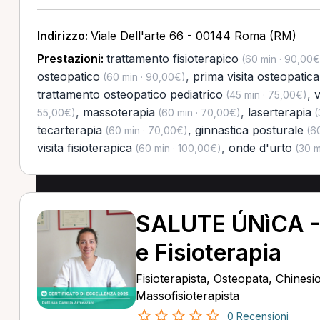
Indirizzo:
Viale Dell'arte 66 - 00144 Roma (RM)
Prestazioni:
trattamento fisioterapico
(60 min · 90,00€
osteopatico
,
prima visita osteopatica
(60 min · 90,00€)
trattamento osteopatico pediatrico
,
v
(45 min · 75,00€)
,
massoterapia
,
laserterapia
55,00€)
(60 min · 70,00€)
(
tecarterapia
,
ginnastica posturale
(60 min · 70,00€)
(60
visita fisioterapica
,
onde d'urto
(60 min · 100,00€)
(30 m
SALUTE ÚNìCA -
e Fisioterapia
Fisioterapista, Osteopata, Chinesi
Massofisioterapista
0 Recensioni