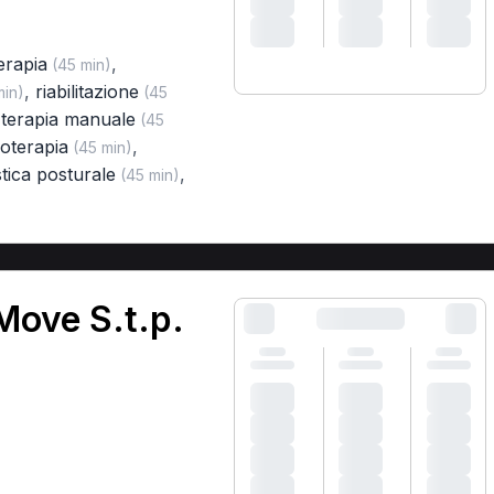
erapia
,
(45 min)
,
riabilitazione
min)
(45
,
terapia manuale
(45
roterapia
,
(45 min)
tica posturale
,
(45 min)
Move S.t.p.