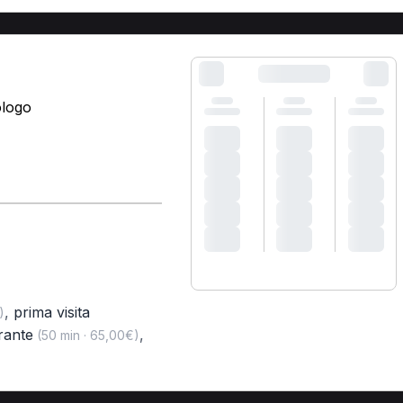
ologo
,
prima visita
)
rante
,
(50 min · 65,00€)