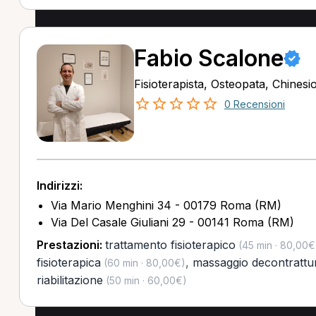
Fabio Scalone
Fisioterapista, Osteopata, Chinesi
0 Recensioni
Indirizzi:
Via Mario Menghini 34 - 00179 Roma (RM)
Via Del Casale Giuliani 29 - 00141 Roma (RM)
Prestazioni:
trattamento fisioterapico
(45 min · 80,00€
fisioterapica
,
massaggio decontrattu
(60 min · 80,00€)
riabilitazione
(50 min · 60,00€)