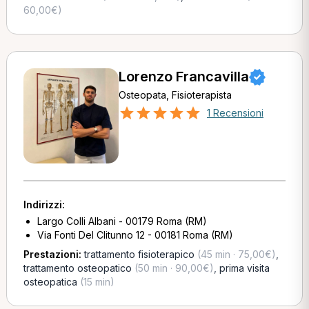
60,00€)
Lorenzo Francavilla
Osteopata, Fisioterapista
1 Recensioni
Indirizzi:
Largo Colli Albani - 00179 Roma (RM)
Via Fonti Del Clitunno 12 - 00181 Roma (RM)
Prestazioni:
trattamento fisioterapico
(45 min · 75,00€)
,
trattamento osteopatico
(50 min · 90,00€)
,
prima visita
osteopatica
(15 min)