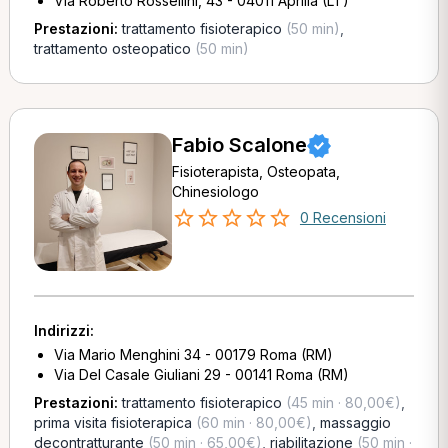
Via Roberto Rossellini, 43 - 04011 Aprilia (LT)
Prestazioni:
trattamento fisioterapico
(50 min)
,
trattamento osteopatico
(50 min)
Fabio Scalone
Fisioterapista, Osteopata,
Chinesiologo
0 Recensioni
Indirizzi:
Via Mario Menghini 34 - 00179 Roma (RM)
Via Del Casale Giuliani 29 - 00141 Roma (RM)
Prestazioni:
trattamento fisioterapico
(45 min · 80,00€)
,
prima visita fisioterapica
(60 min · 80,00€)
,
massaggio
decontratturante
(50 min · 65,00€)
,
riabilitazione
(50 min ·