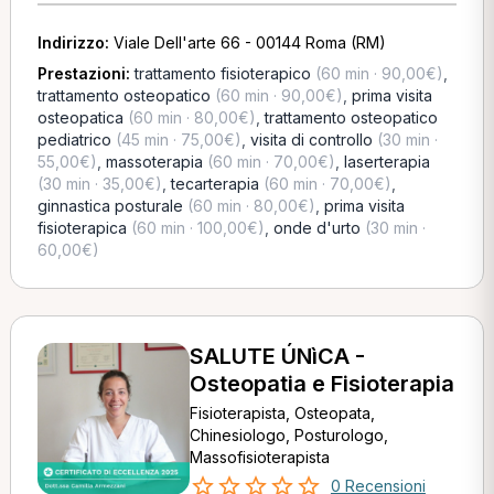
Indirizzo:
Viale Dell'arte 66 - 00144 Roma (RM)
Prestazioni:
trattamento fisioterapico
(60 min · 90,00€)
,
trattamento osteopatico
(60 min · 90,00€)
,
prima visita
osteopatica
(60 min · 80,00€)
,
trattamento osteopatico
pediatrico
(45 min · 75,00€)
,
visita di controllo
(30 min ·
55,00€)
,
massoterapia
(60 min · 70,00€)
,
laserterapia
(30 min · 35,00€)
,
tecarterapia
(60 min · 70,00€)
,
ginnastica posturale
(60 min · 80,00€)
,
prima visita
fisioterapica
(60 min · 100,00€)
,
onde d'urto
(30 min ·
60,00€)
SALUTE ÚNìCA -
Osteopatia e Fisioterapia
Fisioterapista, Osteopata,
Chinesiologo, Posturologo,
Massofisioterapista
0 Recensioni