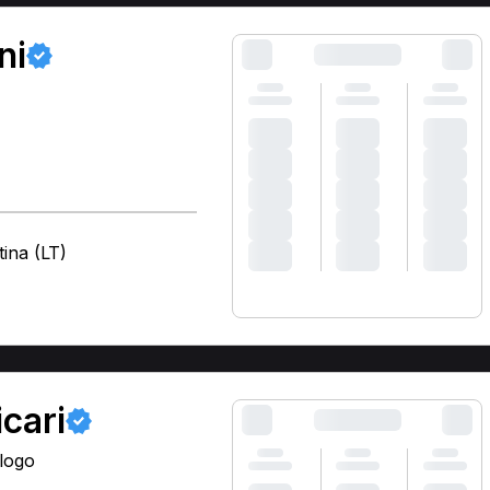
ni
tina (LT)
icari
ologo