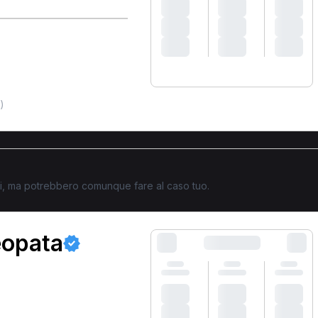
)
ati, ma potrebbero comunque fare al caso tuo.
eopata