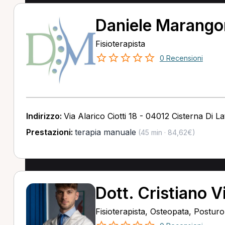
Daniele Marango
Fisioterapista
0 Recensioni
Indirizzo:
Via Alarico Ciotti 18 - 04012 Cisterna Di La
Prestazioni:
terapia manuale
(45 min · 84,62€)
Dott. Cristiano V
Fisioterapista, Osteopata, Postur