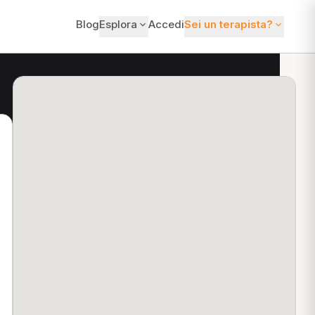
Blog
Esplora
Accedi
Sei un terapista?
ti?