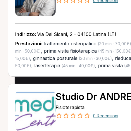
0 Recensioni
Indirizzo:
Via Dei Sicani, 2 - 04100 Latina (LT)
Prestazioni:
trattamento osteopatico
(30 min · 70,00€
,
prima visita fisioterapica
min · 50,00€)
(45 min · 150,00€
,
ginnastica posturale
,
rieduc
15,00€)
(30 min · 30,00€)
,
laserterapia
,
prima visita
50,00€)
(45 min · 40,00€)
(45 
Studio Dr ANDR
Fisioterapista
0 Recensioni