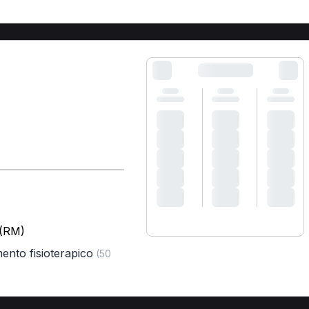
 (RM)
mento fisioterapico
(50