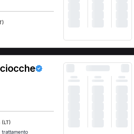
T)
ociocche
 (LT)
,
trattamento