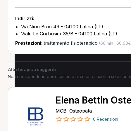
Indirizzi:
Via Nino Bixio 49 - 04100 Latina (LT)
Viale Le Corbusier 35/B - 04100 Latina (LT)
Prestazioni:
trattamento fisioterapico
(60 min · 60,00€
Altri terapisti suggeriti
Non corrispondono perfettamente ai criteri di ricerca selezion
Elena Bettin Ost
MCB, Osteopata
0 Recensioni