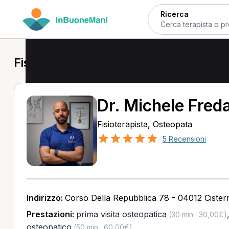
Ricerca
Fisioterapista a Cisterna di Latina
Dr. Michele Fred
Fisioterapista, Osteopata
5 Recensioni
Indirizzo:
Corso Della Repubblica 78 - 04012 Cistern
Prestazioni:
prima visita osteopatica
(30 min · 30,00€)
osteopatico
(50 min · 60,00€)