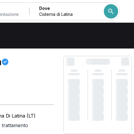
Dove
Come ordiniamo i risulta
a
a Di Latina (LT)
,
trattamento