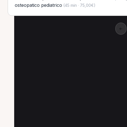
osteopatico pediatrico
(45 min · 75,00€)
←
Altre ricerche a Ciste
Altre specializzazioni spesso cercate a Ciste
Osteopata a Cisterna di Latina