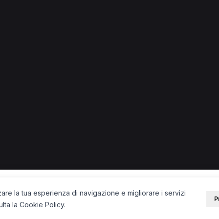
lari a Bologna
Medico di medicina generale a Bologna
Osteopata a Bolog
PORTALE
SUPPORT
Sei un paziente?
Contatti
Sei un terapista?
Guide
Blog
zare la tua esperienza di navigazione e migliorare i servizi
P
ulta la
Cookie Policy
.