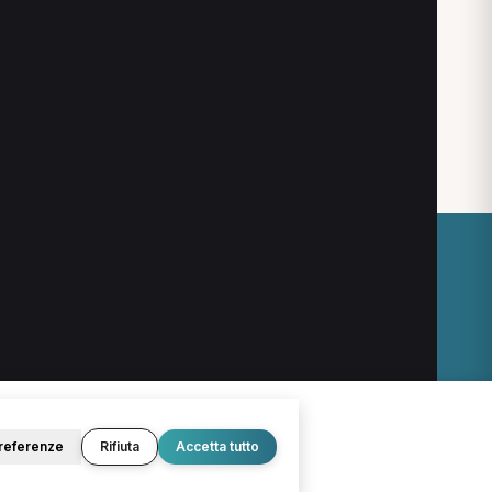
na
O
LEGALE
Termini e condizioni
Privacy Policy
Cookie Policy
referenze
Rifiuta
Accetta tutto
© 2026 D.Lab S.r.l. — InBuoneMani