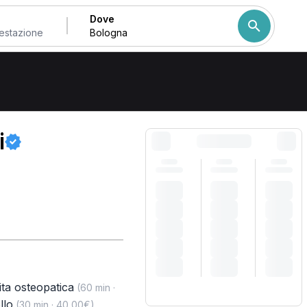
Dove
Come ordiniamo i risulta
i
ita osteopatica
(60 min ·
llo
,
(30 min · 40,00€)