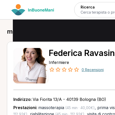
Ricerca
massoterapia a Bologna
Federica Ravasin
Infermiere
0 Recensioni
Indirizzo:
Via Fiorita 13/A - 40139 Bologna (BO)
Prestazioni:
massoterapia
,
prima vis
(45 min · 40,00€)
,
riabilitazione
,
visita di contro
112,92€)
(45 min · 112,92€)