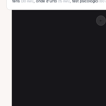
tens
,
onde d'urto
,
test psicologici
(30 min)
(15 min)
(60 
←
Altre prestazioni a B
Altre prestazioni spesso richieste a Bologna
Prima visita osteopatica a Bologna
Trattamen
Massaggio a Bologna
Visita di controllo a Bo