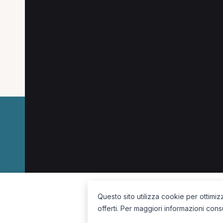
Specializzazioni popo
Le specializzazioni più cercate a Bologna.
Fisioterapista a Bologna
Infermiere a Bologna
La piattaforma per trovare il terapista giusto, vicino a te.
Questo sito utilizza cookie per ottimiz
offerti. Per maggiori informazioni cons
Seguici