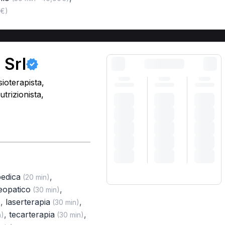
0€)
 Srl
ioterapista,
trizionista,
pedica
,
(20 min)
eopatico
,
(30 min)
,
laserterapia
,
)
(30 min)
,
tecarterapia
,
n)
(30 min)