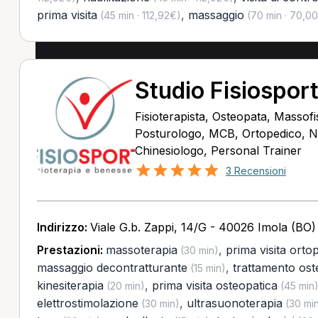
prima visita
,
massaggio
(45 min · 112,92€)
(70 min · 70,0
Studio Fisiosport
Fisioterapista, Osteopata, Massofis
Posturologo, MCB, Ortopedico, Nu
Chinesiologo, Personal Trainer
3 Recensioni
Indirizzo:
Viale G.b. Zappi, 14/G - 40026 Imola (BO)
Prestazioni:
massoterapia
,
prima visita orto
(30 min)
massaggio decontratturante
,
trattamento ost
(15 min)
kinesiterapia
,
prima visita osteopatica
(20 min)
(45 min
elettrostimolazione
,
ultrasuonoterapia
(30 min)
(30 mi