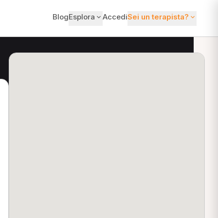
Blog
Esplora
Accedi
Sei un terapista?
ti?