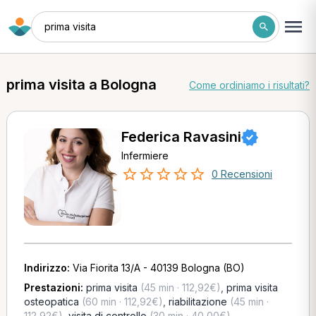
prima visita
prima visita a Bologna
Come ordiniamo i risultati?
Federica Ravasini
Infermiere
0 Recensioni
Indirizzo:
Via Fiorita 13/A - 40139 Bologna (BO)
Prestazioni:
prima visita
(45 min · 112,92€)
,
prima visita
osteopatica
(60 min · 112,92€)
,
riabilitazione
(45 min ·
112,92€)
,
visita di controllo
(30 min · 40,00€)
,