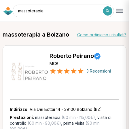
massoterapia
massoterapia a Bolzano
Come ordiniamo i risultati?
Roberto Peirano
MCB
3 Recensioni
Indirizzo:
Via Dei Bottai 14 - 39100 Bolzano (BZ)
Prestazioni:
massoterapia
(60 min · 115,00€)
,
visita di
controllo
(60 min · 90,00€)
,
prima visita
(90 min ·
100,00€)