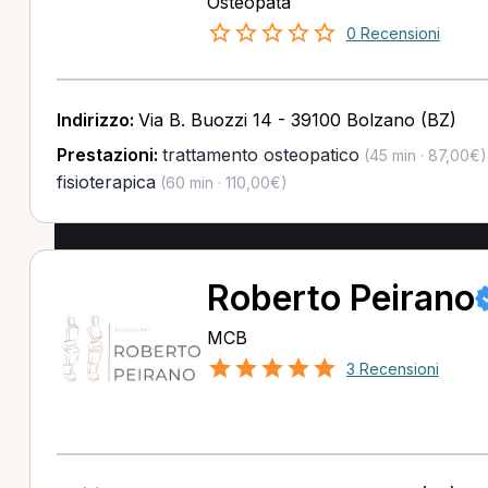
Osteopata
0 Recensioni
Indirizzo:
Via B. Buozzi 14 - 39100 Bolzano (BZ)
Prestazioni:
trattamento osteopatico
(45 min · 87,00€)
fisioterapica
(60 min · 110,00€)
Roberto Peirano
MCB
3 Recensioni