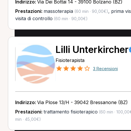
Indirizzo:
Via Dei Bottai 14 - 39100 Bolzano (BZ)
Prestazioni:
massoterapia
,
prima vis
(60 min · 90,00€)
visita di controllo
(60 min · 90,00€)
Lilli Unterkircher
Fisioterapista
3 Recensioni
Indirizzo:
Via Plose 13/H - 39042 Bressanone (BZ)
Prestazioni:
trattamento fisioterapico
(60 min · 100,00
min · 45,00€)