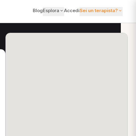
Blog
Esplora
Accedi
Sei un terapista?
ti?