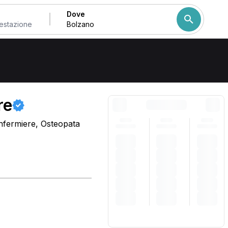
Dove
Come ordiniamo i risulta
re
Infermiere, Osteopata