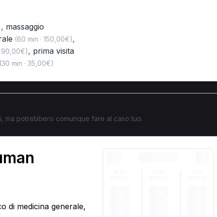
,
massaggio
)
rale
,
(60 min · 150,00€)
,
prima visita
· 90,00€)
(30 min · 35,00€)
ati, ma potrebbero comunque fare al caso tuo.
human
co di medicina generale,