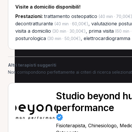
Visite a domicilio disponibili!
Prestazioni:
trattamento osteopatico
(40 min · 70,00€
decontratturante
,
valutazione postu
(40 min · 60,00€)
visita a domicilio
,
prima visita
(30 min · 30,00€)
(60 min 
posturologica
,
elettrocardiogramma
(30 min · 50,00€)
Altri terapisti suggeriti
Non corrispondono perfettamente ai criteri di ricerca selezion
Studio beyond 
performance
Fisioterapista, Chinesiologo, Medi