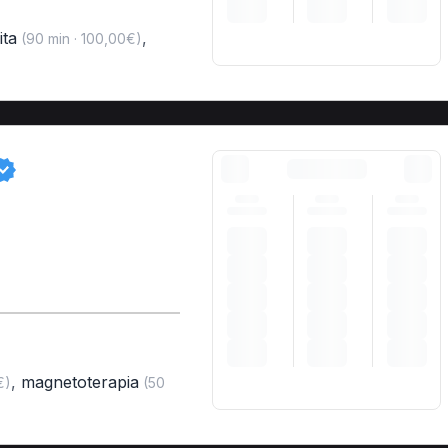
ita
,
(90 min · 100,00€)
,
magnetoterapia
€)
(50