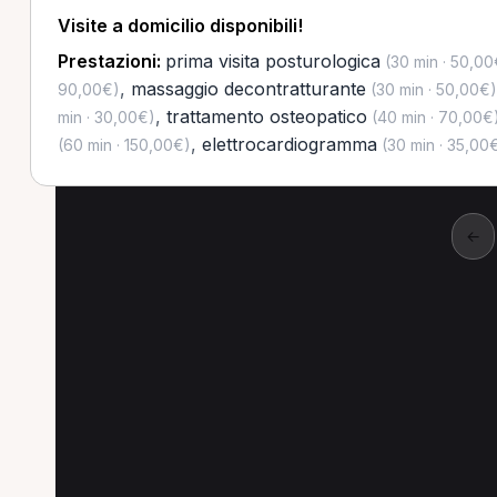
Visite a domicilio disponibili!
Prestazioni:
prima visita posturologica
(30 min · 50,00
,
massaggio decontratturante
90,00€)
(30 min · 50,00€)
,
trattamento osteopatico
min · 30,00€)
(40 min · 70,00€
,
elettrocardiogramma
(60 min · 150,00€)
(30 min · 35,00
←
Altre prestazioni a B
Altre prestazioni disponibili per Posturolog
Trattamento osteopatico per Posturologo a Bol