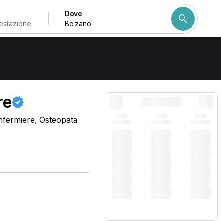
Dove
Come ordiniamo i risulta
re
Infermiere, Osteopata