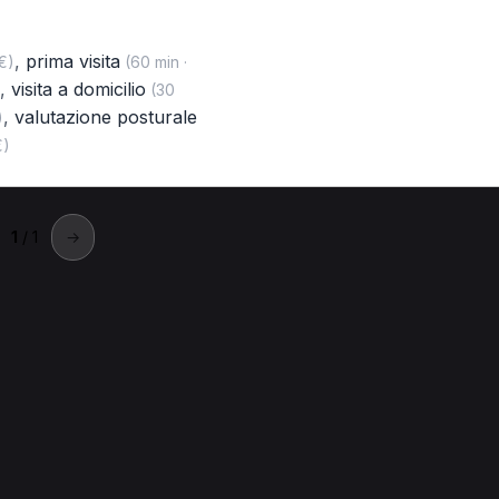
,
prima visita
€)
(60 min ·
,
visita a domicilio
(30
,
valutazione posturale
)
€)
1
/ 1
→
olzano
o a Bolzano.
zano
Prima visita per Posturologo a Bolzano
Elettrocardiogra