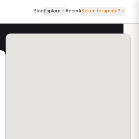
Blog
Esplora
Accedi
Sei un terapista?
ti?