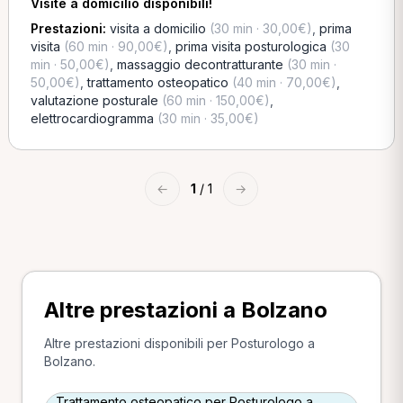
Visite a domicilio disponibili!
Prestazioni:
visita a domicilio
(30 min · 30,00€)
,
prima
visita
(60 min · 90,00€)
,
prima visita posturologica
(30
min · 50,00€)
,
massaggio decontratturante
(30 min ·
50,00€)
,
trattamento osteopatico
(40 min · 70,00€)
,
valutazione posturale
(60 min · 150,00€)
,
elettrocardiogramma
(30 min · 35,00€)
←
1
/ 1
→
Altre prestazioni a Bolzano
Altre prestazioni disponibili per Posturologo a
Bolzano.
Trattamento osteopatico per Posturologo a