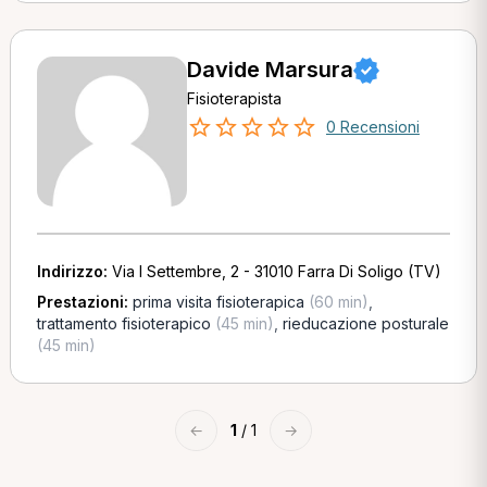
Davide Marsura
Fisioterapista
0 Recensioni
Indirizzo:
Via I Settembre, 2 - 31010 Farra Di Soligo (TV)
Prestazioni:
prima visita fisioterapica
(60 min)
,
trattamento fisioterapico
(45 min)
,
rieducazione posturale
(45 min)
←
1
/ 1
→