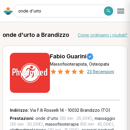
onde d'urto
onde d'urto a Brandizzo
Come ordiniamo i risultati?
Fabio Guarini
Massofisioterapista, Osteopata
23 Recensioni
Indirizzo:
Via F.lli Rosselli 14 - 10032 Brandizzo (TO)
Prestazioni:
onde d'urto
(30 min · 25,00€)
,
massaggio
(30 min · 30,00€)
,
massofisioterapia
(60 min · 45,00€)
,
elettrostimolazione
(30 min · 15,00€)
,
esercizi posturali