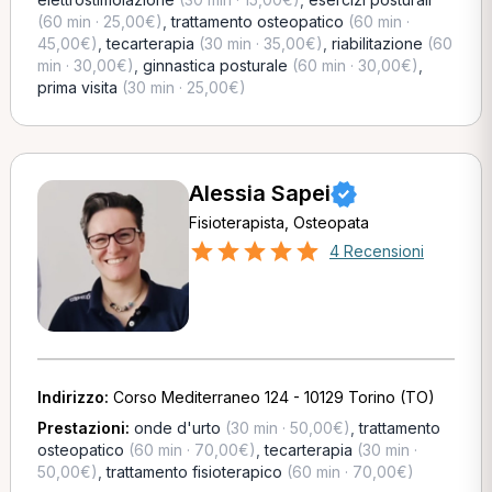
(60 min · 25,00€)
,
trattamento osteopatico
(60 min ·
45,00€)
,
tecarterapia
(30 min · 35,00€)
,
riabilitazione
(60
min · 30,00€)
,
ginnastica posturale
(60 min · 30,00€)
,
prima visita
(30 min · 25,00€)
Alessia Sapei
Fisioterapista, Osteopata
4 Recensioni
Indirizzo:
Corso Mediterraneo 124 - 10129 Torino (TO)
Prestazioni:
onde d'urto
(30 min · 50,00€)
,
trattamento
osteopatico
(60 min · 70,00€)
,
tecarterapia
(30 min ·
50,00€)
,
trattamento fisioterapico
(60 min · 70,00€)