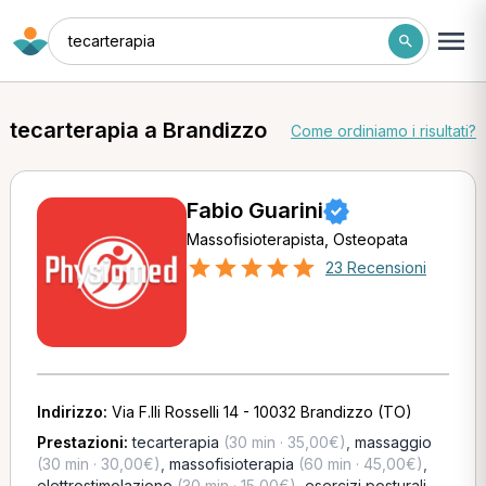
tecarterapia
tecarterapia a Brandizzo
Come ordiniamo i risultati?
Fabio Guarini
Massofisioterapista, Osteopata
23 Recensioni
Indirizzo:
Via F.lli Rosselli 14 - 10032 Brandizzo (TO)
Prestazioni:
tecarterapia
(30 min · 35,00€)
,
massaggio
(30 min · 30,00€)
,
massofisioterapia
(60 min · 45,00€)
,
elettrostimolazione
(30 min · 15,00€)
,
esercizi posturali