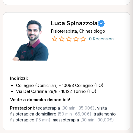
Luca Spinazzola
Fisioterapista, Chinesiologo
0 Recensioni
Indirizzi:
Collegno (Domiciliari) - 10093 Collegno (TO)
Via Del Carmine 29/E - 10122 Torino (TO)
Visite a domicilio disponibili!
Prestazioni:
tecarterapia
(30 min · 35,00€)
,
visita
fisioterapica domiciliare
(50 min · 65,00€)
,
trattamento
fisioterapico
(15 min)
,
massoterapia
(30 min · 30,00€)