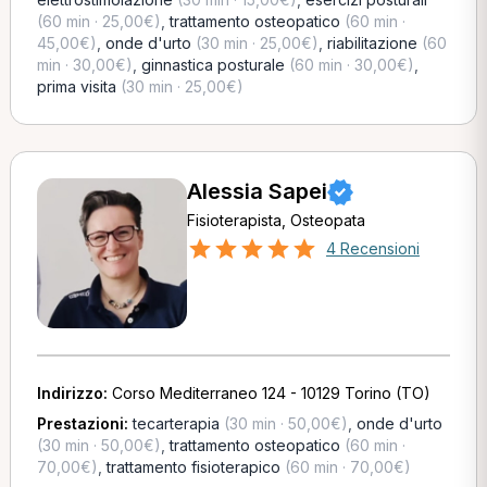
(60 min · 25,00€)
,
trattamento osteopatico
(60 min ·
45,00€)
,
onde d'urto
(30 min · 25,00€)
,
riabilitazione
(60
min · 30,00€)
,
ginnastica posturale
(60 min · 30,00€)
,
prima visita
(30 min · 25,00€)
Alessia Sapei
Fisioterapista, Osteopata
4 Recensioni
Indirizzo:
Corso Mediterraneo 124 - 10129 Torino (TO)
Prestazioni:
tecarterapia
(30 min · 50,00€)
,
onde d'urto
(30 min · 50,00€)
,
trattamento osteopatico
(60 min ·
70,00€)
,
trattamento fisioterapico
(60 min · 70,00€)