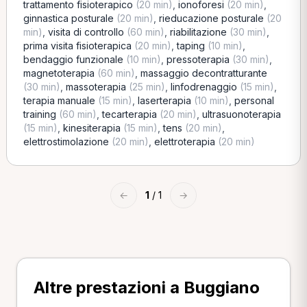
trattamento fisioterapico
(20 min)
,
ionoforesi
(20 min)
,
ginnastica posturale
(20 min)
,
rieducazione posturale
(20
min)
,
visita di controllo
(60 min)
,
riabilitazione
(30 min)
,
prima visita fisioterapica
(20 min)
,
taping
(10 min)
,
bendaggio funzionale
(10 min)
,
pressoterapia
(30 min)
,
magnetoterapia
(60 min)
,
massaggio decontratturante
(30 min)
,
massoterapia
(25 min)
,
linfodrenaggio
(15 min)
,
terapia manuale
(15 min)
,
laserterapia
(10 min)
,
personal
training
(60 min)
,
tecarterapia
(20 min)
,
ultrasuonoterapia
(15 min)
,
kinesiterapia
(15 min)
,
tens
(20 min)
,
elettrostimolazione
(20 min)
,
elettroterapia
(20 min)
←
1
/ 1
→
Altre prestazioni a Buggiano