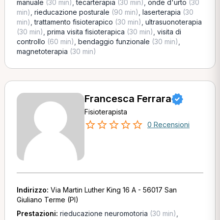
manuale
(30 min)
,
tecarterapia
(30 min)
,
onde d'urto
(30
min)
,
rieducazione posturale
(90 min)
,
laserterapia
(30
min)
,
trattamento fisioterapico
(30 min)
,
ultrasuonoterapia
(30 min)
,
prima visita fisioterapica
(30 min)
,
visita di
controllo
(60 min)
,
bendaggio funzionale
(30 min)
,
magnetoterapia
(30 min)
Francesca Ferrara
Fisioterapista
0 Recensioni
Indirizzo:
Via Martin Luther King 16 A - 56017 San
Giuliano Terme (PI)
Prestazioni:
rieducazione neuromotoria
(30 min)
,