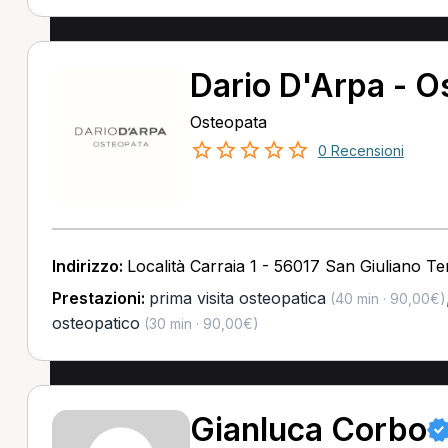
Dario D'Arpa - O
Osteopata
0 Recensioni
Indirizzo:
Località Carraia 1 - 56017 San Giuliano Te
Prestazioni:
prima visita osteopatica
(40 min · 90,00€)
osteopatico
(30 min · 90,00€)
Gianluca Corbo