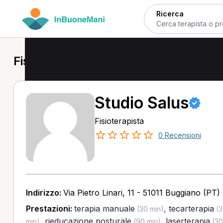
Ricerca
Fisioterapista a Buggiano
Studio Salus
Fisioterapista
0 Recensioni
Indirizzo:
Via Pietro Linari, 11 - 51011 Buggiano (PT)
Prestazioni:
terapia manuale
,
tecarterapia
(30 min)
(3
,
rieducazione posturale
,
laserterapia
min)
(90 min)
(30