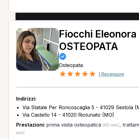
Fiocchi Eleonora 
OSTEOPATA
Osteopata
1 Recensioni
Indirizzi:
Via Statale Per Roncoscaglia 5 - 41029 Sestola 
Via Castello 14 - 41020 Riolunato (MO)
Prestazioni:
prima visita osteopatica
,
tratta
(60 min)
min)