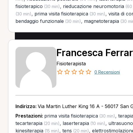
fisioterapico
,
rieducazione neuromotoria
(30 min)
(60 
,
prima visita fisioterapica
,
visita di co
(30 min)
(30 min)
bendaggio funzionale
,
magnetoterapia
(30 min)
(30 mi
Francesca Ferra
Fisioterapista
0 Recensioni
Indirizzo:
Via Martin Luther King 16 A - 56017 San G
Prestazioni:
prima visita fisioterapica
,
terapi
(30 min)
tecarterapia
,
laserterapia
,
ultrasuono
(20 min)
(10 min)
kinesiterapia
,
tens
,
elettrostimolazion
(15 min)
(20 min)