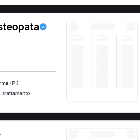
steopata
rme (PI)
,
trattamento