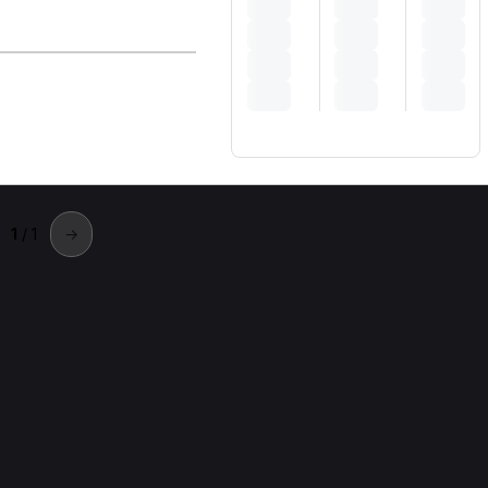
1
/ 1
→
n altre città
e in città vicine.
Fisioterapista a Rimini
Fisioterapista a Milano
Fisioterapist