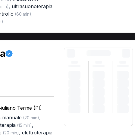
,
ultrasuonoterapia
min)
ntrollo
,
(60 min)
n)
ra
iuliano Terme (PI)
a manuale
,
(20 min)
terapia
,
(15 min)
e
,
elettroterapia
(20 min)