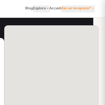
Blog
Esplora
Accedi
Sei un terapista?
ti?