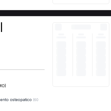
|
(MO)
mento osteopatico
(60