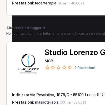
Prestazioni:
tecarterapia
(30 min · 40,00€)
Altri terapisti suggeriti
Non corrispondono perfettamente ai criteri di ricerca selezion
Studio Lorenzo G
MCB
0 Recensioni
Indirizzo:
Via Pesciatina, 1979/C - 55100 Lucca (LU)
Prestazioni:
massoterapia
(60 min · 55,00€)