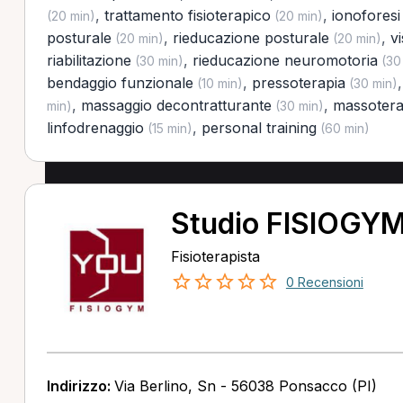
,
trattamento fisioterapico
,
ionoforesi
(20 min)
(20 min)
posturale
,
rieducazione posturale
,
vi
(20 min)
(20 min)
riabilitazione
,
rieducazione neuromotoria
(30 min)
(30
bendaggio funzionale
,
pressoterapia
(10 min)
(30 min)
,
massaggio decontratturante
,
massotera
min)
(30 min)
linfodrenaggio
,
personal training
(15 min)
(60 min)
Studio FISIOGY
Fisioterapista
0 Recensioni
Indirizzo:
Via Berlino, Sn - 56038 Ponsacco (PI)