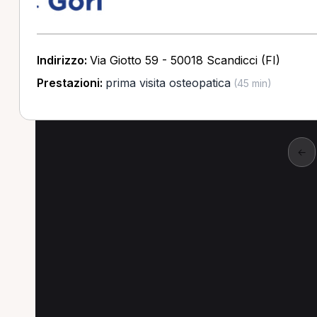
Indirizzo:
Via Giotto 59 - 50018 Scandicci (FI)
Prestazioni:
prima visita osteopatica
(45 min)
←
Fisioterapista anche i
Scopri dove Fisioterapista è più cercato, anch
Fisioterapista a Roma
Fisioterapista a Treviso