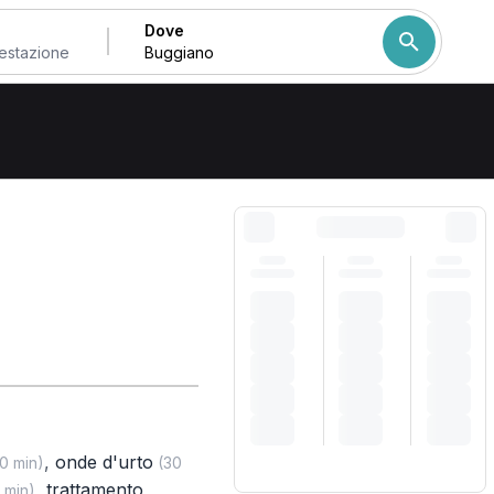
Dove
Come ordiniamo i risulta
,
onde d'urto
0 min)
(30
,
trattamento
 min)