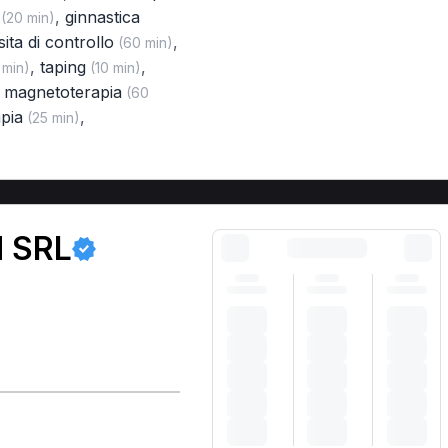
,
ginnastica
(20 min)
sita di controllo
,
(60 min)
,
taping
,
 min)
(10 min)
,
magnetoterapia
(60
pia
,
(25 min)
M SRL