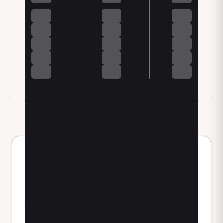
Professionisti simili in
provincia di Pisa
Trova professionisti per le specializzazioni dello
studio in diverse città della provincia di Pisa.