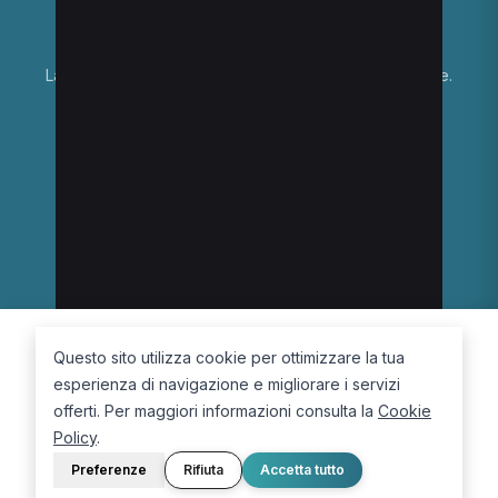
La piattaforma per trovare il terapista giusto, vicino a te.
PORTALE
SUPPORTO
Sei un paziente?
Contatti
Sei un terapista?
Guide
Blog
LEGALE
Termini e condizioni
Privacy Policy
Questo sito utilizza cookie per ottimizzare la tua
Cookie Policy
esperienza di navigazione e migliorare i servizi
offerti. Per maggiori informazioni consulta la
Cookie
Policy
.
Preferenze
Rifiuta
Accetta tutto