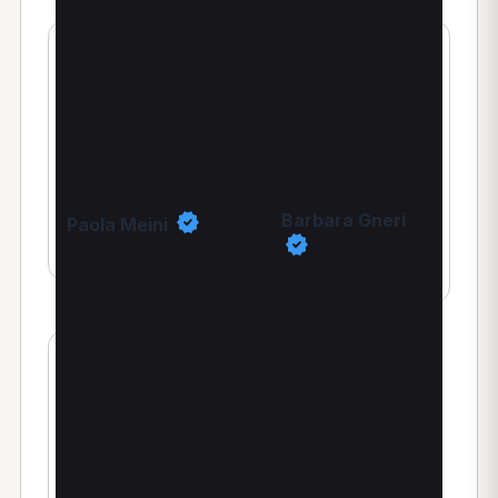
Barbara Gneri
Paola Meini
Fisioterapista
Fisioterapista