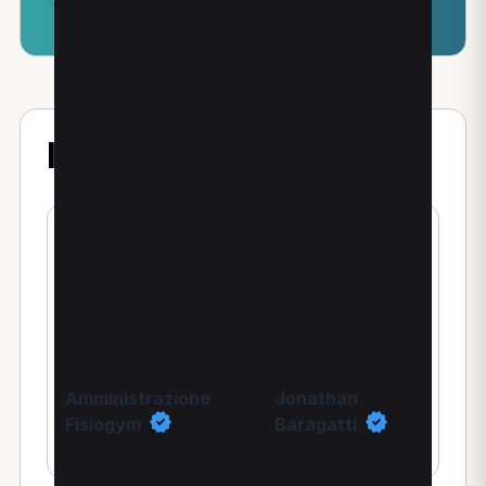
I nostri terapisti
Amministrazione
Jonathan
Fisiogym
Baragatti
Fisioterapista
Fisioterapista