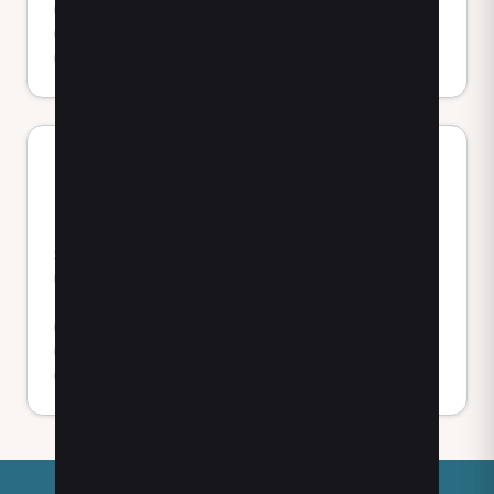
Fisioterapista a San Giuliano Terme
Fisioterapista a Cascina
Fisioterapista a Ponsacco
Prestazioni simili disponibili in
provincia di Pisa
Scopri le prestazioni più richieste in provincia di Pisa
nelle principali città.
tecarterapia a San Giuliano Terme
tecarterapia a Cascina
tecarterapia a Ponsacco