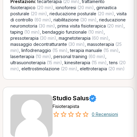
Prestazioni:
tecarterapia
(20 min)
,
trattamento
fisioterapico
(20 min)
,
ionoforesi
(20 min)
,
ginnastica
posturale
(20 min)
,
rieducazione posturale
(20 min)
,
visita
di controllo
(60 min)
,
riabilitazione
(30 min)
,
rieducazione
neuromotoria
(30 min)
,
prima visita fisioterapica
(20 min)
,
taping
(10 min)
,
bendaggio funzionale
(10 min)
,
pressoterapia
(30 min)
,
magnetoterapia
(60 min)
,
massaggio decontratturante
(30 min)
,
massoterapia
(25
min)
,
linfodrenaggio
(15 min)
,
terapia manuale
(15 min)
,
laserterapia
(10 min)
,
personal training
(60 min)
,
ultrasuonoterapia
(15 min)
,
kinesiterapia
(15 min)
,
tens
(20
min)
,
elettrostimolazione
(20 min)
,
elettroterapia
(20 min)
Studio Salus
Fisioterapista
0 Recensioni