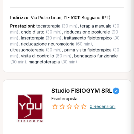
Indirizzo:
Via Pietro Linari, 11 - 51011 Buggiano (PT)
Prestazioni:
tecarterapia
(30 min)
,
terapia manuale
(30
min)
,
onde d'urto
(30 min)
,
rieducazione posturale
(90
min)
,
laserterapia
(30 min)
,
trattamento fisioterapico
(30
min)
,
rieducazione neuromotoria
(60 min)
,
ultrasuonoterapia
(30 min)
,
prima visita fisioterapica
(30
min)
,
visita di controllo
(60 min)
,
bendaggio funzionale
(30 min)
,
magnetoterapia
(30 min)
Studio FISIOGYM SRL
Fisioterapista
0 Recensioni