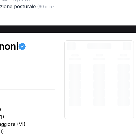
zione posturale
(60 min ·
anoni
)
I)
ggiore (VI)
I)