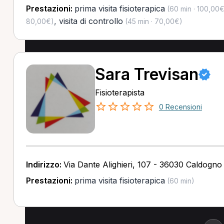
Prestazioni:
prima visita fisioterapica
(60 min · 100,00€
,
visita di controllo
80,00€)
(45 min · 70,00€)
Sara Trevisan
Fisioterapista
0 Recensioni
Indirizzo:
Via Dante Alighieri, 107 - 36030 Caldogno 
Prestazioni:
prima visita fisioterapica
(60 min)