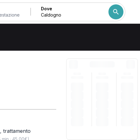
Dove
Come ordiniamo i risulta
,
trattamento
,
 min · 45,00€)