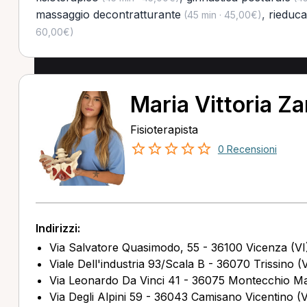
massaggio decontratturante
,
rieduca
(45 min · 45,00€)
60,00€)
Maria Vittoria Z
Fisioterapista
0 Recensioni
Indirizzi:
Via Salvatore Quasimodo, 55 - 36100 Vicenza (VI
Viale Dell'industria 93/Scala B - 36070 Trissino (V
Via Leonardo Da Vinci 41 - 36075 Montecchio Ma
Via Degli Alpini 59 - 36043 Camisano Vicentino (V