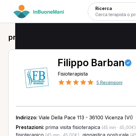
Ricerca
prima visita fisioterapica a Caldogno
Filippo Barban
Fisioterapista
5 Recensioni
Indirizzo:
Viale Della Pace 113 - 36100 Vicenza (VI)
Prestazioni:
prima visita fisioterapica
(45 min · 45,00€)
fisioterapico
,
ginnastica posturale
(45 min · 45,00€)
(45