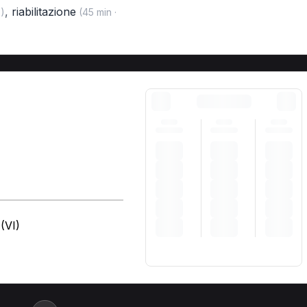
,
riabilitazione
)
(45 min ·
(VI)