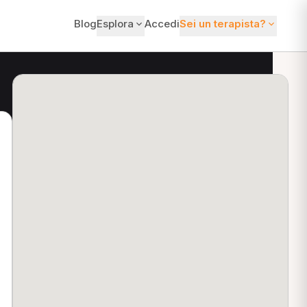
Blog
Esplora
Accedi
Sei un terapista?
ti?