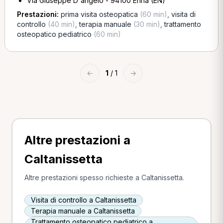
Via Giuseppe D'angelo - 94100 Enna (EN)
Prestazioni:
prima visita osteopatica
(60 min)
,
visita di
controllo
(40 min)
,
terapia manuale
(30 min)
,
trattamento
osteopatico pediatrico
(60 min)
←
1
/ 1
→
Altre prestazioni a
Caltanissetta
Altre prestazioni spesso richieste a Caltanissetta.
Visita di controllo a Caltanissetta
Terapia manuale a Caltanissetta
Trattamento osteopatico pediatrico a