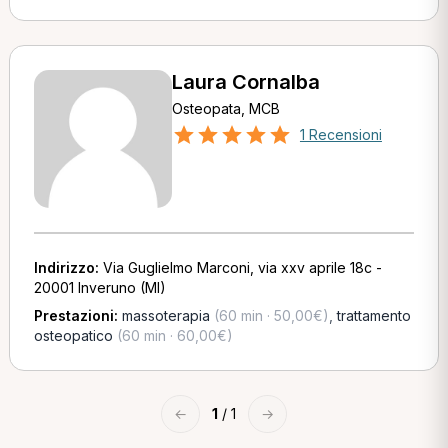
Laura Cornalba
Osteopata, MCB
1 Recensioni
Indirizzo:
Via Guglielmo Marconi, via xxv aprile 18c -
20001 Inveruno (MI)
Prestazioni:
massoterapia
(60 min · 50,00€)
,
trattamento
osteopatico
(60 min · 60,00€)
←
1
/ 1
→