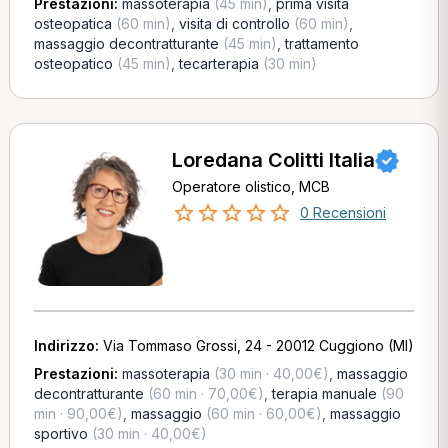
Prestazioni:
massoterapia
(45 min)
,
prima visita
osteopatica
(60 min)
,
visita di controllo
(60 min)
,
massaggio decontratturante
(45 min)
,
trattamento
osteopatico
(45 min)
,
tecarterapia
(30 min)
Loredana Colitti Italia
Operatore olistico, MCB
0 Recensioni
Indirizzo:
Via Tommaso Grossi, 24 - 20012 Cuggiono (MI)
Prestazioni:
massoterapia
(30 min · 40,00€)
,
massaggio
decontratturante
(60 min · 70,00€)
,
terapia manuale
(90
min · 90,00€)
,
massaggio
(60 min · 60,00€)
,
massaggio
sportivo
(30 min · 40,00€)