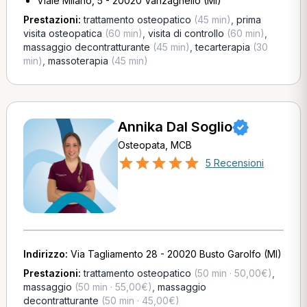
Viale Milano, 5 - 20020 Vanzaghello (MI)
Prestazioni:
trattamento osteopatico
(45 min)
,
prima
visita osteopatica
(60 min)
,
visita di controllo
(60 min)
,
massaggio decontratturante
(45 min)
,
tecarterapia
(30
min)
,
massoterapia
(45 min)
Annika Dal Soglio
Osteopata, MCB
5 Recensioni
Indirizzo:
Via Tagliamento 28 - 20020 Busto Garolfo (MI)
Prestazioni:
trattamento osteopatico
(50 min · 50,00€)
,
massaggio
(50 min · 55,00€)
,
massaggio
decontratturante
(50 min · 45,00€)