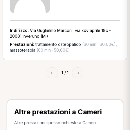
Indirizzo:
Via Guglielmo Marconi, via xxv aprile 18c -
20001 Inveruno (MI)
Prestazioni:
trattamento osteopatico
(60 min · 60,00€)
,
massoterapia
(60 min · 50,00€)
←
1
/ 1
→
Altre prestazioni a Cameri
Altre prestazioni spesso richieste a Cameri.