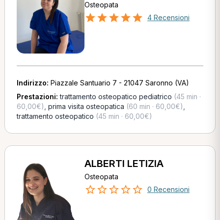
Osteopata
4 Recensioni
Indirizzo:
Piazzale Santuario 7 - 21047 Saronno (VA)
Prestazioni:
trattamento osteopatico pediatrico
(45 min ·
60,00€)
,
prima visita osteopatica
(60 min · 60,00€)
,
trattamento osteopatico
(45 min · 60,00€)
ALBERTI LETIZIA
Osteopata
0 Recensioni