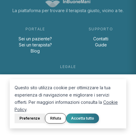
La piattaforma per trovare il terapista giusto, vicino a te.
PORTALE
SUPPORTO
Sei un paziente?
Contatti
Sei un terapista?
Guide
Blog
LEGALE
Termini e condizioni
Privacy Policy
Questo sito utilizza cookie per ottimizzare la tua
Cookie Policy
esperienza di navigazione e migliorare i servizi
offerti. Per maggiori informazioni consulta la
Cookie
Policy
.
Preferenze
Rifiuta
Accetta tutto
© 2026 D.Lab S.r.l. — InBuoneMani