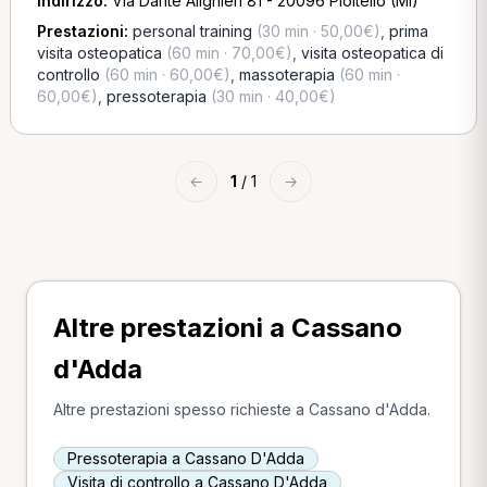
Indirizzo:
Via Dante Alighieri 81 - 20096 Pioltello (MI)
Prestazioni:
personal training
(30 min · 50,00€)
,
prima
visita osteopatica
(60 min · 70,00€)
,
visita osteopatica di
controllo
(60 min · 60,00€)
,
massoterapia
(60 min ·
60,00€)
,
pressoterapia
(30 min · 40,00€)
←
1
/ 1
→
Altre prestazioni a Cassano
d'Adda
Altre prestazioni spesso richieste a Cassano d'Adda.
Pressoterapia a Cassano D'Adda
Visita di controllo a Cassano D'Adda