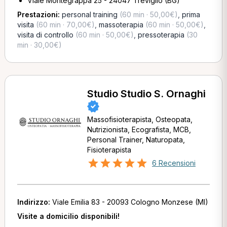
Viale Montegrappa 25 - 24047 Treviglio (BG)
Prestazioni:
personal training
(60 min · 50,00€)
,
prima
visita
(60 min · 70,00€)
,
massoterapia
(60 min · 50,00€)
,
visita di controllo
(60 min · 50,00€)
,
pressoterapia
(30
min · 30,00€)
Studio Studio S. Ornaghi
Massofisioterapista, Osteopata,
Nutrizionista, Ecografista, MCB,
Personal Trainer, Naturopata,
Fisioterapista
6 Recensioni
Indirizzo:
Viale Emilia 83 - 20093 Cologno Monzese (MI)
Visite a domicilio disponibili!