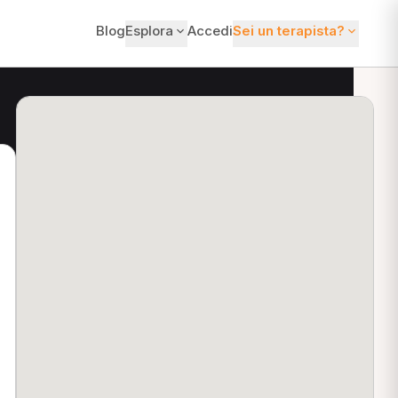
Blog
Esplora
Accedi
Sei un terapista?
ti?