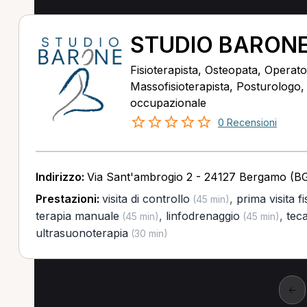
STUDIO BARON
Fisioterapista, Osteopata, Operator
Massofisioterapista, Posturologo
occupazionale
0 Recensioni
Indirizzo:
Via Sant'ambrogio 2 - 24127 Bergamo (B
Prestazioni:
visita di controllo
,
prima visita f
(45 min)
terapia manuale
,
linfodrenaggio
,
tec
(45 min)
(45 min)
ultrasuonoterapia
(30 min)
←