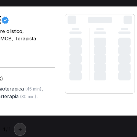
E
e olistico,
, MCB, Terapista
G)
isioterapica
,
(45 min)
arterapia
,
(30 min)
1
/ 1
→