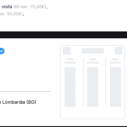
 visita
,
(60 min · 70,00€)
,
in · 50,00€)
i Lombardia (BG)