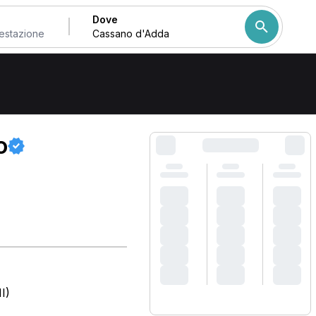
Dove
Come ordiniamo i risulta
o
I)