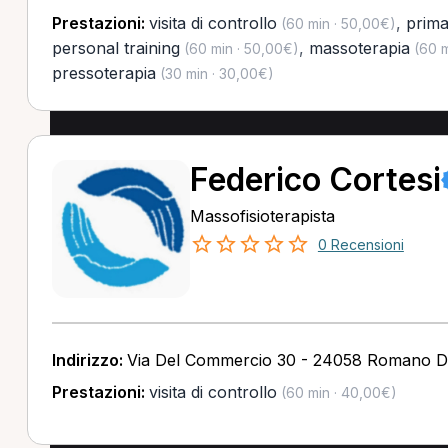
Prestazioni:
visita di controllo
,
prima
(60 min · 50,00€)
personal training
,
massoterapia
(60 min · 50,00€)
(60 m
pressoterapia
(30 min · 30,00€)
Federico Cortesi
Massofisioterapista
0 Recensioni
Indirizzo:
Via Del Commercio 30 - 24058 Romano D
Prestazioni:
visita di controllo
(60 min · 40,00€)