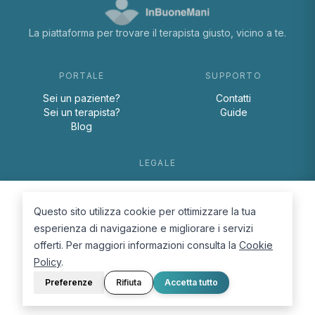
La piattaforma per trovare il terapista giusto, vicino a te.
PORTALE
SUPPORTO
Sei un paziente?
Contatti
Sei un terapista?
Guide
Blog
LEGALE
Termini e condizioni
Privacy Policy
Questo sito utilizza cookie per ottimizzare la tua
Cookie Policy
esperienza di navigazione e migliorare i servizi
offerti. Per maggiori informazioni consulta la
Cookie
Policy
.
Preferenze
Rifiuta
Accetta tutto
© 2026 D.Lab S.r.l. — InBuoneMani