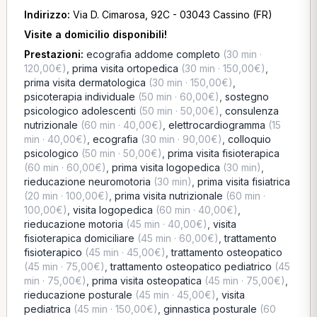
Indirizzo:
Via D. Cimarosa, 92C - 03043 Cassino (FR)
Visite a domicilio disponibili!
Prestazioni:
ecografia addome completo
(30 min ·
120,00€)
,
prima visita ortopedica
(30 min · 150,00€)
,
prima visita dermatologica
(30 min · 150,00€)
,
psicoterapia individuale
(50 min · 60,00€)
,
sostegno
psicologico adolescenti
(50 min · 50,00€)
,
consulenza
nutrizionale
(60 min · 40,00€)
,
elettrocardiogramma
(15
min · 40,00€)
,
ecografia
(30 min · 90,00€)
,
colloquio
psicologico
(50 min · 50,00€)
,
prima visita fisioterapica
(60 min · 60,00€)
,
prima visita logopedica
(30 min)
,
rieducazione neuromotoria
(30 min)
,
prima visita fisiatrica
(20 min · 100,00€)
,
prima visita nutrizionale
(60 min ·
100,00€)
,
visita logopedica
(60 min · 40,00€)
,
rieducazione motoria
(45 min · 40,00€)
,
visita
fisioterapica domiciliare
(45 min · 60,00€)
,
trattamento
fisioterapico
(45 min · 45,00€)
,
trattamento osteopatico
(45 min · 75,00€)
,
trattamento osteopatico pediatrico
(45
min · 75,00€)
,
prima visita osteopatica
(45 min · 75,00€)
,
rieducazione posturale
(45 min · 45,00€)
,
visita
pediatrica
(45 min · 150,00€)
,
ginnastica posturale
(60