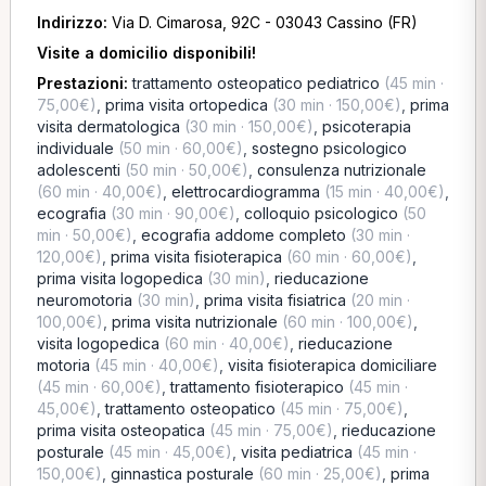
Indirizzo:
Via D. Cimarosa, 92C - 03043 Cassino (FR)
Visite a domicilio disponibili!
Prestazioni:
trattamento osteopatico pediatrico
(45 min ·
75,00€)
,
prima visita ortopedica
(30 min · 150,00€)
,
prima
visita dermatologica
(30 min · 150,00€)
,
psicoterapia
individuale
(50 min · 60,00€)
,
sostegno psicologico
adolescenti
(50 min · 50,00€)
,
consulenza nutrizionale
(60 min · 40,00€)
,
elettrocardiogramma
(15 min · 40,00€)
,
ecografia
(30 min · 90,00€)
,
colloquio psicologico
(50
min · 50,00€)
,
ecografia addome completo
(30 min ·
120,00€)
,
prima visita fisioterapica
(60 min · 60,00€)
,
prima visita logopedica
(30 min)
,
rieducazione
neuromotoria
(30 min)
,
prima visita fisiatrica
(20 min ·
100,00€)
,
prima visita nutrizionale
(60 min · 100,00€)
,
visita logopedica
(60 min · 40,00€)
,
rieducazione
motoria
(45 min · 40,00€)
,
visita fisioterapica domiciliare
(45 min · 60,00€)
,
trattamento fisioterapico
(45 min ·
45,00€)
,
trattamento osteopatico
(45 min · 75,00€)
,
prima visita osteopatica
(45 min · 75,00€)
,
rieducazione
posturale
(45 min · 45,00€)
,
visita pediatrica
(45 min ·
150,00€)
,
ginnastica posturale
(60 min · 25,00€)
,
prima