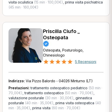
visita oculistica
(15 min · 100,00€)
,
prima visita psichiatrica
(45 min · 160,00€)
Priscilla Ciufo _
Osteopata
Osteopata, Posturologo,
Chinesiologo
5 Recensioni
Indirizzo:
Via Pizzo Balordo - 04026 Minturno (LT)
Prestazioni:
trattamento osteopatico pediatrico
(50 min ·
70,00€)
,
trattamento osteopatico
(50 min · 70,00€)
,
valutazione posturale
(30 min · 30,00€)
,
ginnastica
posturale
(40 min · 35,00€)
,
prima visita osteopatica
(40
min · 35,00€)
,
prima visita
(60 min · 70,00€)