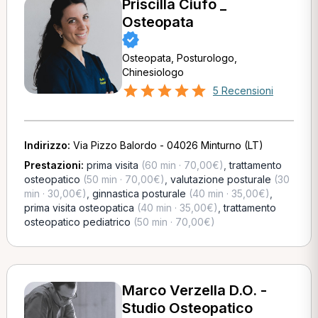
Priscilla Ciufo _
Osteopata
Osteopata, Posturologo,
Chinesiologo
5 Recensioni
Indirizzo:
Via Pizzo Balordo - 04026 Minturno (LT)
Prestazioni:
prima visita
(60 min · 70,00€)
,
trattamento
osteopatico
(50 min · 70,00€)
,
valutazione posturale
(30
min · 30,00€)
,
ginnastica posturale
(40 min · 35,00€)
,
prima visita osteopatica
(40 min · 35,00€)
,
trattamento
osteopatico pediatrico
(50 min · 70,00€)
Marco Verzella D.O. -
Studio Osteopatico