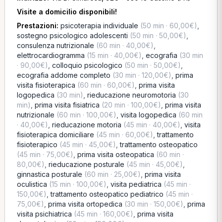
Visite a domicilio disponibili!
Prestazioni:
psicoterapia individuale
(50 min · 60,00€)
,
sostegno psicologico adolescenti
(50 min · 50,00€)
,
consulenza nutrizionale
(60 min · 40,00€)
,
elettrocardiogramma
(15 min · 40,00€)
,
ecografia
(30 min
· 90,00€)
,
colloquio psicologico
(50 min · 50,00€)
,
ecografia addome completo
(30 min · 120,00€)
,
prima
visita fisioterapica
(60 min · 60,00€)
,
prima visita
logopedica
(30 min)
,
rieducazione neuromotoria
(30
min)
,
prima visita fisiatrica
(20 min · 100,00€)
,
prima visita
nutrizionale
(60 min · 100,00€)
,
visita logopedica
(60 min
· 40,00€)
,
rieducazione motoria
(45 min · 40,00€)
,
visita
fisioterapica domiciliare
(45 min · 60,00€)
,
trattamento
fisioterapico
(45 min · 45,00€)
,
trattamento osteopatico
(45 min · 75,00€)
,
prima visita osteopatica
(60 min ·
80,00€)
,
rieducazione posturale
(45 min · 45,00€)
,
ginnastica posturale
(60 min · 25,00€)
,
prima visita
oculistica
(15 min · 100,00€)
,
visita pediatrica
(45 min ·
150,00€)
,
trattamento osteopatico pediatrico
(45 min ·
75,00€)
,
prima visita ortopedica
(30 min · 150,00€)
,
prima
visita psichiatrica
(45 min · 160,00€)
,
prima visita