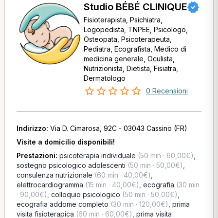
Studio BÉBÉ CLINIQUE
Fisioterapista, Psichiatra,
Logopedista, TNPEE, Psicologo,
Osteopata, Psicoterapeuta,
Pediatra, Ecografista, Medico di
medicina generale, Oculista,
Nutrizionista, Dietista, Fisiatra,
Dermatologo
0 Recensioni
Indirizzo:
Via D. Cimarosa, 92C - 03043 Cassino (FR)
Visite a domicilio disponibili!
Prestazioni:
psicoterapia individuale
(50 min · 60,00€)
,
sostegno psicologico adolescenti
(50 min · 50,00€)
,
consulenza nutrizionale
(60 min · 40,00€)
,
elettrocardiogramma
(15 min · 40,00€)
,
ecografia
(30 min
· 90,00€)
,
colloquio psicologico
(50 min · 50,00€)
,
ecografia addome completo
(30 min · 120,00€)
,
prima
visita fisioterapica
(60 min · 60,00€)
,
prima visita