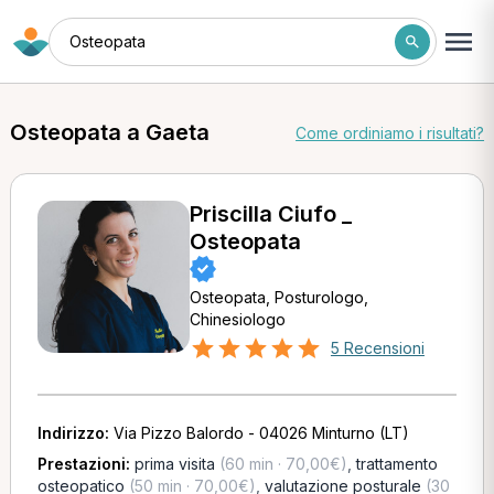
Osteopata
Osteopata a Gaeta
Come ordiniamo i risultati?
Priscilla Ciufo _
Osteopata
Osteopata, Posturologo,
Chinesiologo
5 Recensioni
Indirizzo:
Via Pizzo Balordo - 04026 Minturno (LT)
Prestazioni:
prima visita
(60 min · 70,00€)
,
trattamento
osteopatico
(50 min · 70,00€)
,
valutazione posturale
(30