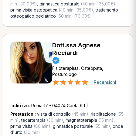
min · 30,00€)
,
ginnastica posturale
(40 min · 35,00€)
,
prima visita osteopatica
(40 min · 35,00€)
,
trattamento
osteopatico pediatrico
(50 min · 70,00€)
Dott.ssa Agnese
Ricciardi
Fisioterapista, Osteopata,
Posturologo
1 Recensioni
Indirizzo:
Roma 17 - 04024 Gaeta (LT)
Prestazioni:
visita di controllo
(45 min)
,
riabilitazione
(55
min)
,
tecarterapia
(30 min)
,
magnetoterapia
(15 min)
,
prima visita
(80 min)
,
ginnastica posturale
(55 min)
,
onde
d'urto
(30 min)