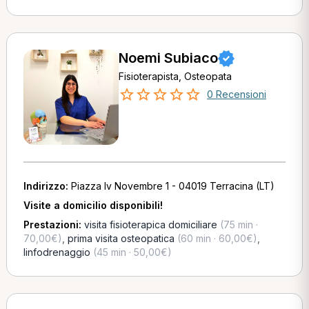
Noemi Subiaco
Fisioterapista, Osteopata
0 Recensioni
Indirizzo:
Piazza Iv Novembre 1 - 04019 Terracina (LT)
Visite a domicilio disponibili!
Prestazioni:
visita fisioterapica domiciliare
(75 min ·
70,00€)
,
prima visita osteopatica
(60 min · 60,00€)
,
linfodrenaggio
(45 min · 50,00€)