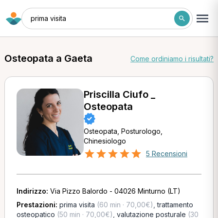
prima visita
Osteopata a Gaeta
Come ordiniamo i risultati?
Priscilla Ciufo _
Osteopata
Osteopata, Posturologo,
Chinesiologo
5 Recensioni
Indirizzo:
Via Pizzo Balordo - 04026 Minturno (LT)
Prestazioni:
prima visita
(60 min · 70,00€)
,
trattamento
osteopatico
(50 min · 70,00€)
,
valutazione posturale
(30