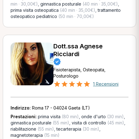
min · 30,00€)
,
ginnastica posturale
(40 min · 35,00€)
,
prima visita osteopatica
(40 min · 35,00€)
,
trattamento
osteopatico pediatrico
(50 min · 70,00€)
Dott.ssa Agnese
Ricciardi
Fisioterapista, Osteopata,
Posturologo
1 Recensioni
Indirizzo:
Roma 17 - 04024 Gaeta (LT)
Prestazioni:
prima visita
(80 min)
,
onde d'urto
(30 min)
,
ginnastica posturale
(55 min)
,
visita di controllo
(45 min)
,
riabilitazione
(55 min)
,
tecarterapia
(30 min)
,
magnetoterapia
(15 min)