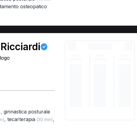
ttamento osteopatico
Ricciardi
ologo
,
ginnastica posturale
)
,
tecarterapia
,
n)
(30 min)