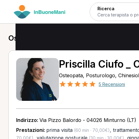
Ricerca
Osteopata a Minturno
Priscilla Ciufo _
Osteopata, Posturologo, Chinesio
5 Recensioni
Indirizzo:
Via Pizzo Balordo - 04026 Minturno (LT)
Prestazioni:
prima visita
,
trattament
(60 min · 70,00€)
,
valutazione posturale
,
ginna
70,00€)
(30 min · 30,00€)