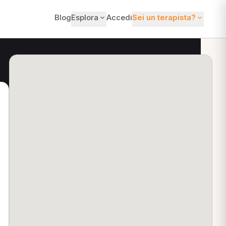
Blog
Esplora
Accedi
Sei un terapista?
ti?