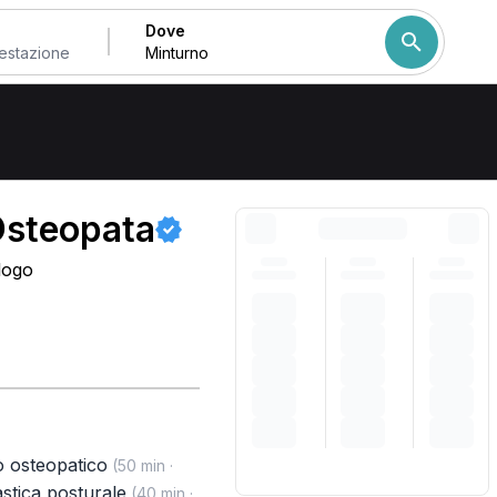
Dove
Come ordiniamo i risulta
 Osteopata
logo
o osteopatico
(50 min ·
stica posturale
(40 min ·