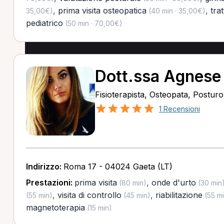
,
prima visita osteopatica
,
tra
35,00€)
(40 min · 35,00€)
pediatrico
(50 min · 70,00€)
Dott.ssa Agnese 
Fisioterapista, Osteopata, Postur
1 Recensioni
Indirizzo:
Roma 17 - 04024 Gaeta (LT)
Prestazioni:
prima visita
,
onde d'urto
(80 min)
(30 min
,
visita di controllo
,
riabilitazione
(55 min)
(45 min)
(55 mi
magnetoterapia
(15 min)