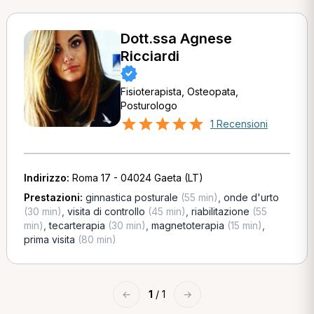
Dott.ssa Agnese
Ricciardi
Fisioterapista, Osteopata,
Posturologo
1 Recensioni
Indirizzo:
Roma 17 - 04024 Gaeta (LT)
Prestazioni:
ginnastica posturale
(55 min)
,
onde d'urto
(30 min)
,
visita di controllo
(45 min)
,
riabilitazione
(55
min)
,
tecarterapia
(30 min)
,
magnetoterapia
(15 min)
,
prima visita
(80 min)
←
1
/ 1
→