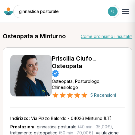
ginnastica posturale
Osteopata a Minturno
Come ordiniamo i risultati?
Priscilla Ciufo _
Osteopata
Osteopata, Posturologo,
Chinesiologo
5 Recensioni
Indirizzo:
Via Pizzo Balordo - 04026 Minturno (LT)
Prestazioni:
ginnastica posturale
(40 min · 35,00€)
,
trattamento osteopatico
(50 min · 70,00€)
,
valutazione