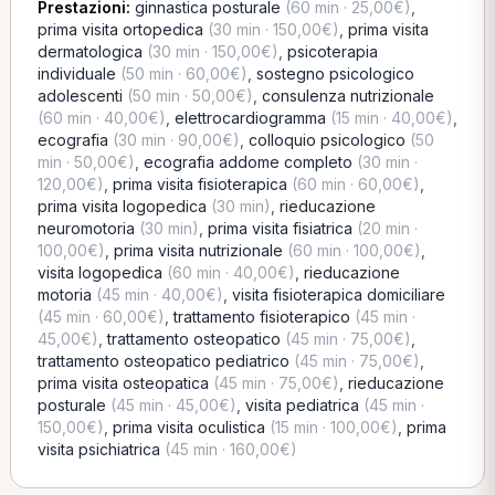
Prestazioni:
ginnastica posturale
(60 min · 25,00€)
,
prima visita ortopedica
(30 min · 150,00€)
,
prima visita
dermatologica
(30 min · 150,00€)
,
psicoterapia
individuale
(50 min · 60,00€)
,
sostegno psicologico
adolescenti
(50 min · 50,00€)
,
consulenza nutrizionale
(60 min · 40,00€)
,
elettrocardiogramma
(15 min · 40,00€)
,
ecografia
(30 min · 90,00€)
,
colloquio psicologico
(50
min · 50,00€)
,
ecografia addome completo
(30 min ·
120,00€)
,
prima visita fisioterapica
(60 min · 60,00€)
,
prima visita logopedica
(30 min)
,
rieducazione
neuromotoria
(30 min)
,
prima visita fisiatrica
(20 min ·
100,00€)
,
prima visita nutrizionale
(60 min · 100,00€)
,
visita logopedica
(60 min · 40,00€)
,
rieducazione
motoria
(45 min · 40,00€)
,
visita fisioterapica domiciliare
(45 min · 60,00€)
,
trattamento fisioterapico
(45 min ·
45,00€)
,
trattamento osteopatico
(45 min · 75,00€)
,
trattamento osteopatico pediatrico
(45 min · 75,00€)
,
prima visita osteopatica
(45 min · 75,00€)
,
rieducazione
posturale
(45 min · 45,00€)
,
visita pediatrica
(45 min ·
150,00€)
,
prima visita oculistica
(15 min · 100,00€)
,
prima
visita psichiatrica
(45 min · 160,00€)