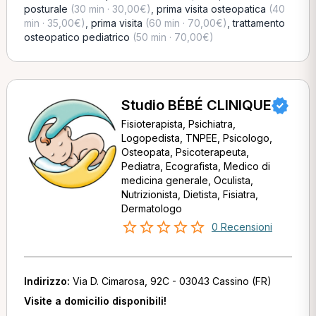
posturale
(30 min · 30,00€)
,
prima visita osteopatica
(40
min · 35,00€)
,
prima visita
(60 min · 70,00€)
,
trattamento
osteopatico pediatrico
(50 min · 70,00€)
Studio BÉBÉ CLINIQUE
Fisioterapista, Psichiatra,
Logopedista, TNPEE, Psicologo,
Osteopata, Psicoterapeuta,
Pediatra, Ecografista, Medico di
medicina generale, Oculista,
Nutrizionista, Dietista, Fisiatra,
Dermatologo
0 Recensioni
Indirizzo:
Via D. Cimarosa, 92C - 03043 Cassino (FR)
Visite a domicilio disponibili!