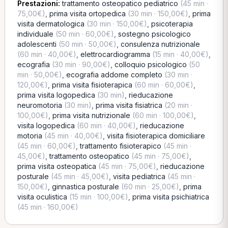
Prestazioni:
trattamento osteopatico pediatrico
(45 min ·
75,00€)
,
prima visita ortopedica
(30 min · 150,00€)
,
prima
visita dermatologica
(30 min · 150,00€)
,
psicoterapia
individuale
(50 min · 60,00€)
,
sostegno psicologico
adolescenti
(50 min · 50,00€)
,
consulenza nutrizionale
(60 min · 40,00€)
,
elettrocardiogramma
(15 min · 40,00€)
,
ecografia
(30 min · 90,00€)
,
colloquio psicologico
(50
min · 50,00€)
,
ecografia addome completo
(30 min ·
120,00€)
,
prima visita fisioterapica
(60 min · 60,00€)
,
prima visita logopedica
(30 min)
,
rieducazione
neuromotoria
(30 min)
,
prima visita fisiatrica
(20 min ·
100,00€)
,
prima visita nutrizionale
(60 min · 100,00€)
,
visita logopedica
(60 min · 40,00€)
,
rieducazione
motoria
(45 min · 40,00€)
,
visita fisioterapica domiciliare
(45 min · 60,00€)
,
trattamento fisioterapico
(45 min ·
45,00€)
,
trattamento osteopatico
(45 min · 75,00€)
,
prima visita osteopatica
(45 min · 75,00€)
,
rieducazione
posturale
(45 min · 45,00€)
,
visita pediatrica
(45 min ·
150,00€)
,
ginnastica posturale
(60 min · 25,00€)
,
prima
visita oculistica
(15 min · 100,00€)
,
prima visita psichiatrica
(45 min · 160,00€)