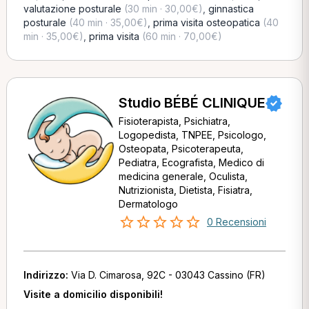
valutazione posturale
(30 min · 30,00€)
,
ginnastica
posturale
(40 min · 35,00€)
,
prima visita osteopatica
(40
min · 35,00€)
,
prima visita
(60 min · 70,00€)
Studio BÉBÉ CLINIQUE
Fisioterapista, Psichiatra,
Logopedista, TNPEE, Psicologo,
Osteopata, Psicoterapeuta,
Pediatra, Ecografista, Medico di
medicina generale, Oculista,
Nutrizionista, Dietista, Fisiatra,
Dermatologo
0 Recensioni
Indirizzo:
Via D. Cimarosa, 92C - 03043 Cassino (FR)
Visite a domicilio disponibili!