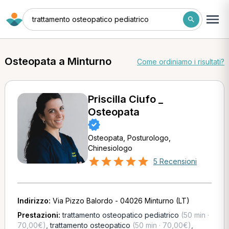
trattamento osteopatico pediatrico
Osteopata a Minturno
Come ordiniamo i risultati?
Priscilla Ciufo _
Osteopata
Osteopata, Posturologo,
Chinesiologo
5 Recensioni
Indirizzo:
Via Pizzo Balordo - 04026 Minturno (LT)
Prestazioni:
trattamento osteopatico pediatrico
(50 min ·
70,00€)
,
trattamento osteopatico
(50 min · 70,00€)
,