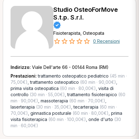
Studio OsteoForMove
S.t.p. S.r.l.
Fisioterapista, Osteopata
0 Recensioni
Indirizzo:
Viale Dell'arte 66 - 00144 Roma (RM)
Prestazioni:
trattamento osteopatico pediatrico
(45 min ·
75,00€)
,
trattamento osteopatico
(60 min · 90,00€)
,
prima visita osteopatica
(60 min · 80,00€)
,
visita di
controllo
(30 min · 55,00€)
,
trattamento fisioterapico
(60
min · 90,00€)
,
massoterapia
(60 min · 70,00€)
,
laserterapia
(30 min · 35,00€)
,
tecarterapia
(60 min ·
70,00€)
,
ginnastica posturale
(60 min · 80,00€)
,
prima
visita fisioterapica
(60 min · 100,00€)
,
onde d'urto
(30
min · 60,00€)