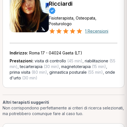
Ricciardi
Fisioterapista, Osteopata,
Posturologo
1 Recensioni
Indirizzo:
Roma 17 - 04024 Gaeta (LT)
Prestazioni:
visita di controllo
(45 min)
,
riabilitazione
(55
min)
,
tecarterapia
(30 min)
,
magnetoterapia
(15 min)
,
prima visita
(80 min)
,
ginnastica posturale
(55 min)
,
onde
d'urto
(30 min)
Altri terapisti suggeriti
Non corrispondono perfettamente ai criteri di ricerca selezionati,
ma potrebbero comunque fare al caso tuo.