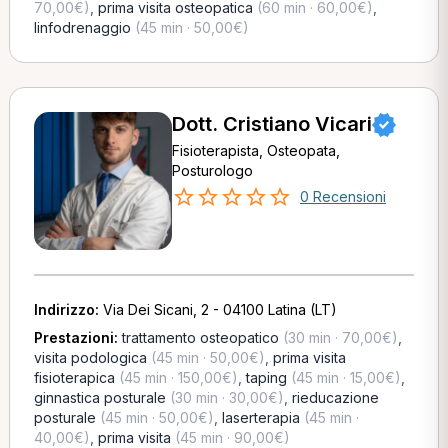
70,00€)
,
prima visita osteopatica
(60 min · 60,00€)
,
linfodrenaggio
(45 min · 50,00€)
Dott. Cristiano Vicari
Fisioterapista, Osteopata,
Posturologo
0 Recensioni
Indirizzo:
Via Dei Sicani, 2 - 04100 Latina (LT)
Prestazioni:
trattamento osteopatico
(30 min · 70,00€)
,
visita podologica
(45 min · 50,00€)
,
prima visita
fisioterapica
(45 min · 150,00€)
,
taping
(45 min · 15,00€)
,
ginnastica posturale
(30 min · 30,00€)
,
rieducazione
posturale
(45 min · 50,00€)
,
laserterapia
(45 min ·
40,00€)
,
prima visita
(45 min · 90,00€)