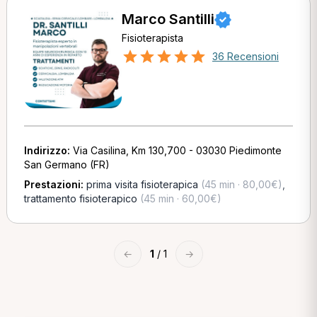
Marco Santilli
Fisioterapista
36 Recensioni
Indirizzo:
Via Casilina, Km 130,700 - 03030 Piedimonte
San Germano (FR)
Prestazioni:
prima visita fisioterapica
(45 min · 80,00€)
,
trattamento fisioterapico
(45 min · 60,00€)
←
1
/ 1
→