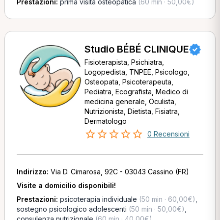
Prestazioni:
prima visita osteopatica
(60 min · 50,00€)
Studio BÉBÉ CLINIQUE
Fisioterapista, Psichiatra,
Logopedista, TNPEE, Psicologo,
Osteopata, Psicoterapeuta,
Pediatra, Ecografista, Medico di
medicina generale, Oculista,
Nutrizionista, Dietista, Fisiatra,
Dermatologo
0 Recensioni
Indirizzo:
Via D. Cimarosa, 92C - 03043 Cassino (FR)
Visite a domicilio disponibili!
Prestazioni:
psicoterapia individuale
(50 min · 60,00€)
,
sostegno psicologico adolescenti
(50 min · 50,00€)
,
consulenza nutrizionale
(60 min · 40,00€)
,