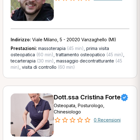
Indirizzo:
Viale Milano, 5 - 20020 Vanzaghello (MI)
Prestazioni:
massoterapia
(45 min)
,
prima visita
osteopatica
(60 min)
,
trattamento osteopatico
(45 min)
,
tecarterapia
(30 min)
,
massaggio decontratturante
(45
min)
,
visita di controllo
(60 min)
Dott.ssa Cristina Forte
Osteopata, Posturologo,
Chinesiologo
0 Recensioni