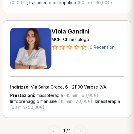
60,00€)
,
trattamento osteopatico
(60 min · 60,00€)
Viola Gandini
MCB, Chinesiologo
0 Recensioni
Indirizzo:
Via Santa Croce, 6 - 21100 Varese (VA)
Prestazioni:
massoterapia
(45 min · 60,00€)
,
linfodrenaggio manuale
(45 min · 70,00€)
,
kinesiterapia
(60 min · 50,00€)
←
1
/ 1
→