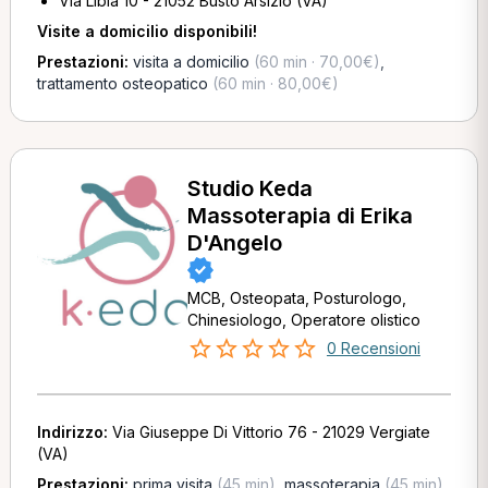
Via Libia 10 - 21052 Busto Arsizio (VA)
Visite a domicilio disponibili!
Prestazioni:
visita a domicilio
(60 min · 70,00€)
,
trattamento osteopatico
(60 min · 80,00€)
Studio Keda
Massoterapia di Erika
D'Angelo
MCB, Osteopata, Posturologo,
Chinesiologo, Operatore olistico
0 Recensioni
Indirizzo:
Via Giuseppe Di Vittorio 76 - 21029 Vergiate
(VA)
Prestazioni:
prima visita
(45 min)
,
massoterapia
(45 min)
,