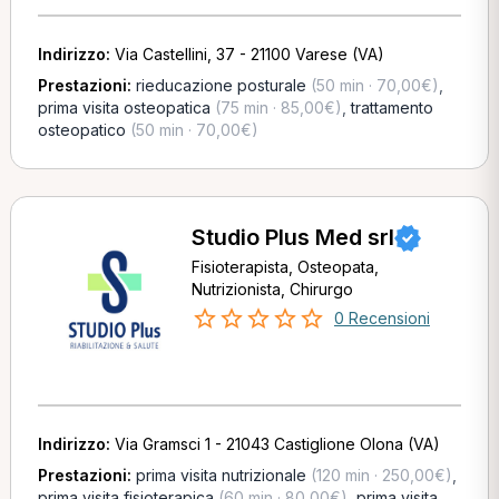
Indirizzo:
Via Castellini, 37 - 21100 Varese (VA)
Prestazioni:
rieducazione posturale
(50 min · 70,00€)
,
prima visita osteopatica
(75 min · 85,00€)
,
trattamento
osteopatico
(50 min · 70,00€)
Studio Plus Med srl
Fisioterapista, Osteopata,
Nutrizionista, Chirurgo
0 Recensioni
Indirizzo:
Via Gramsci 1 - 21043 Castiglione Olona (VA)
Prestazioni:
prima visita nutrizionale
(120 min · 250,00€)
,
prima visita fisioterapica
(60 min · 80,00€)
,
prima visita