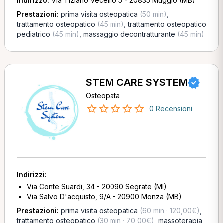
Indirizzo:
Via Tiziano Vecellio 5 - 20835 Muggiò (MB)
Prestazioni:
prima visita osteopatica
(50 min)
,
trattamento osteopatico
(45 min)
,
trattamento osteopatico
pediatrico
(45 min)
,
massaggio decontratturante
(45 min)
STEM CARE SYSTEM
Osteopata
0 Recensioni
Indirizzi:
Via Conte Suardi, 34 - 20090 Segrate (MI)
Via Salvo D'acquisto, 9/A - 20900 Monza (MB)
Prestazioni:
prima visita osteopatica
(60 min · 120,00€)
,
trattamento osteopatico
(30 min · 70,00€)
,
massoterapia