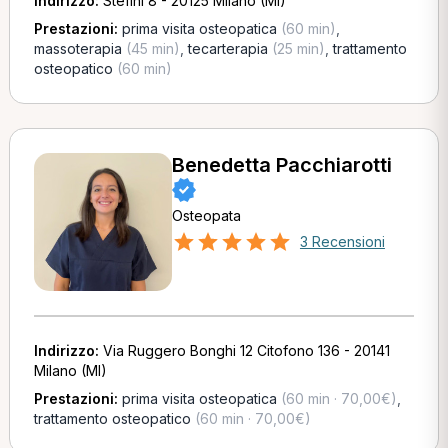
Indirizzo:
Stefini 8 - 20125 Milano (MI)
Prestazioni:
prima visita osteopatica
(60 min)
,
massoterapia
(45 min)
,
tecarterapia
(25 min)
,
trattamento
osteopatico
(60 min)
Benedetta Pacchiarotti
Osteopata
3 Recensioni
Indirizzo:
Via Ruggero Bonghi 12 Citofono 136 - 20141
Milano (MI)
Prestazioni:
prima visita osteopatica
(60 min · 70,00€)
,
trattamento osteopatico
(60 min · 70,00€)