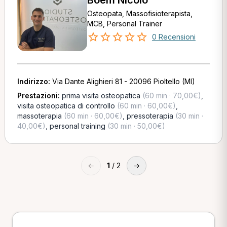
Boem Nicolò
Osteopata, Massofisioterapista,
MCB, Personal Trainer
0 Recensioni
Indirizzo:
Via Dante Alighieri 81 - 20096 Pioltello (MI)
Prestazioni:
prima visita osteopatica
(60 min · 70,00€)
,
visita osteopatica di controllo
(60 min · 60,00€)
,
massoterapia
(60 min · 60,00€)
,
pressoterapia
(30 min ·
40,00€)
,
personal training
(30 min · 50,00€)
←
1
/ 2
→