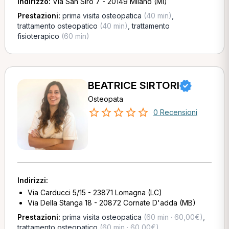
Indirizzo:
Via San Siro 7 - 20149 Milano (MI)
Prestazioni:
prima visita osteopatica
(40 min)
,
trattamento osteopatico
(40 min)
,
trattamento
fisioterapico
(60 min)
BEATRICE SIRTORI
Osteopata
0 Recensioni
Indirizzi:
Via Carducci 5/15 - 23871 Lomagna (LC)
Via Della Stanga 18 - 20872 Cornate D'adda (MB)
Prestazioni:
prima visita osteopatica
(60 min · 60,00€)
,
trattamento osteopatico
(60 min · 60,00€)