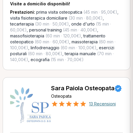
Visite a domicilio disponibili!
Prestazioni:
prima visita osteopatica
(45 min · 95,00€)
,
visita fisioterapica domiciliare
(30 min · 80,00€)
,
tecarterapia
(30 min · 50,00€)
,
onde d'urto
(15 min ·
60,00€)
,
personal training
(45 min · 40,00€)
,
massofisioterapia
(60 min · 120,00€)
,
trattamento
osteopatico
(60 min · 60,00€)
,
massoterapia
(60 min ·
100,00€)
,
linfodrenaggio
(60 min · 100,00€)
,
esercizi
posturali
(60 min · 80,00€)
,
terapia manuale
(70 min ·
140,00€)
,
ecografia
(15 min · 70,00€)
Sara Paiola Osteopata
Osteopata
13 Recensioni