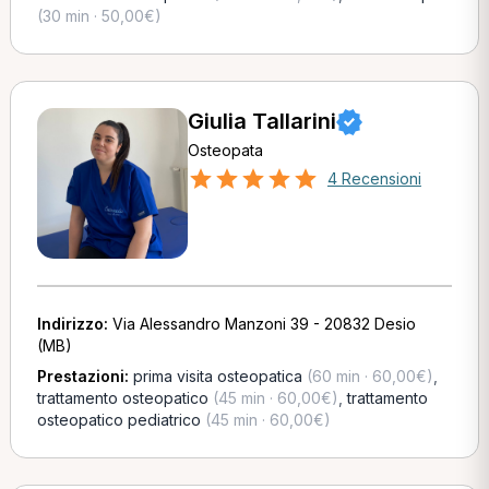
(30 min · 50,00€)
Giulia Tallarini
Osteopata
4 Recensioni
Indirizzo:
Via Alessandro Manzoni 39 - 20832 Desio
(MB)
Prestazioni:
prima visita osteopatica
(60 min · 60,00€)
,
trattamento osteopatico
(45 min · 60,00€)
,
trattamento
osteopatico pediatrico
(45 min · 60,00€)